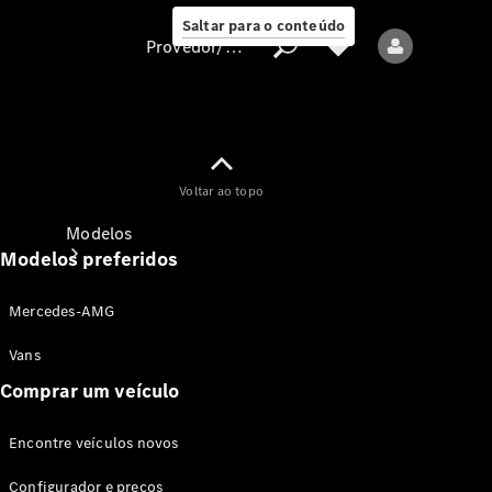
Saltar para o conteúdo
Provedor/proteção de dados
Provedor/proteção
Voltar ao topo
de dados
Modelos
Modelos preferidos
Mercedes-AMG
Vans
Comprar um veículo
Todos os modelos
Encontre veículos novos
Modelos elétricos
Configurador e preços