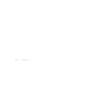
Originais
Coleção
Serviços
Todos os
serviços