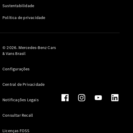
Classe G
Sustentabilidade
Configurador
Política de privacidade
Test drive
Showroom
Online
Hatchback
© 2026. Mercedes-Benz Cars
& Vans Brasil
Configurações
Central de Privacidade
Classe A
Hatchback
Notificações Legais
Configurador
Test drive
Consultar Recall
Showroom
Online
Licenças FOSS