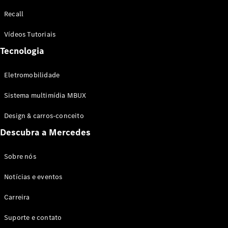
Configurador
Recall
Test drive
Showroom
Vídeos Tutoriais
Online
Tecnologia
SUV
Eletromobilidade
Sistema multimídia MBUX
Design & carros-conceito
Todos os
Descubra a Mercedes
SUVs
EQB
Elétrico
GLA
Sobre nós
GLB
Notícias e eventos
GLC
GLC Coupé
Carreira
GLE
GLE Coupé
Suporte e contato
GLS