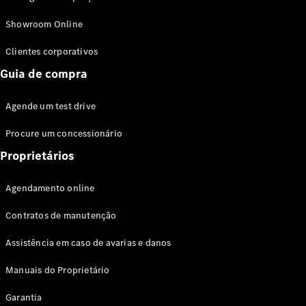
Modelos híbridos plug-in
Showroom Online
Sedans
Clientes corporativos
Guia de compra
Agende um test drive
Procure um concessionário
Todos os
Sedans
Proprietários
Classe C
Sedan
Agendamento online
EQE
Elétrico
Sedan
Contratos de manutenção
Classe E
Sedan
Assistência em caso de avarias e danos
Classe S
Sedan
Manuais do Proprietário
Longo
Garantia