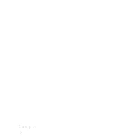
Configurador
Test drive
Showroom Online
Compra