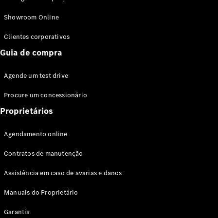
Modelos híbridos plug-in
Showroom Online
Sedans
Clientes corporativos
Guia de compra
Agende um test drive
Procure um concessionário
Todos os
Sedans
Proprietários
Classe C
Sedan
Agendamento online
EQE
Elétrico
Sedan
Contratos de manutenção
Classe E
Sedan
Assistência em caso de avarias e danos
Classe S
Sedan
Manuais do Proprietário
Longo
Garantia