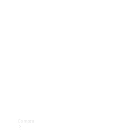
Configurador
Test drive
Showroom Online
Compra