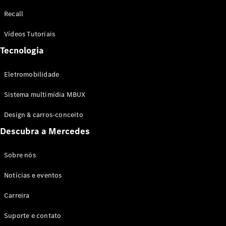
Configurador
Recall
Test drive
Showroom
Vídeos Tutoriais
Online
Tecnologia
SUV
Eletromobilidade
Sistema multimídia MBUX
Design & carros-conceito
Todos os
Descubra a Mercedes
SUVs
EQB
Elétrico
GLA
Sobre nós
GLB
Notícias e eventos
GLC
GLC Coupé
Carreira
GLE
GLE Coupé
Suporte e contato
GLS