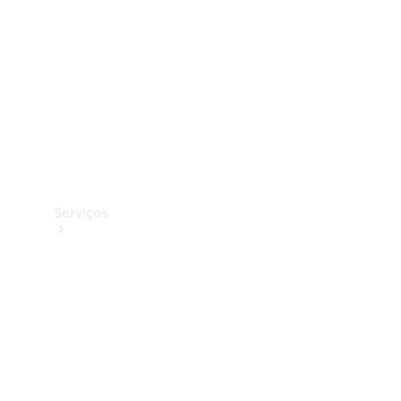
Originais
Coleção
Serviços
Todos os
serviços