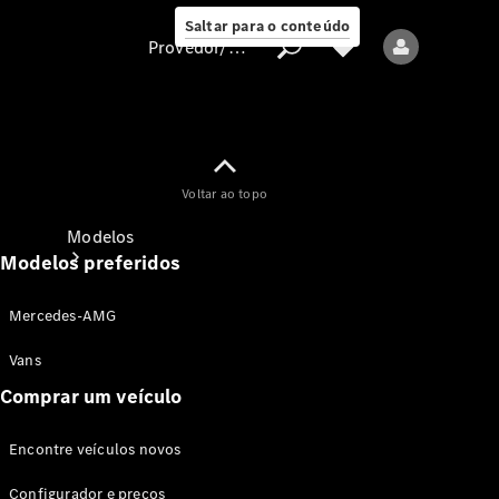
Saltar para o conteúdo
Provedor/proteção de dados
Provedor/proteção
Voltar ao topo
de dados
Modelos
Modelos preferidos
Mercedes-AMG
Vans
Comprar um veículo
Todos os modelos
Encontre veículos novos
Modelos elétricos
Configurador e preços