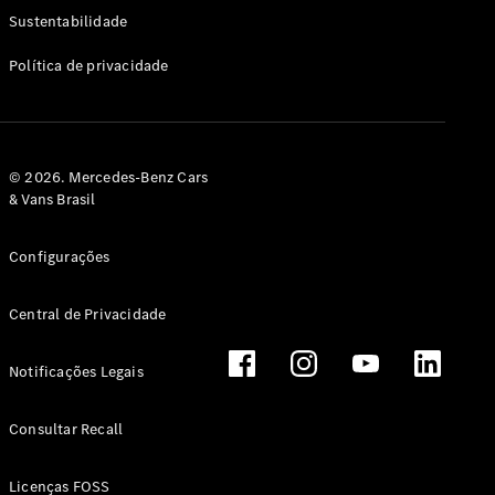
Classe G
Sustentabilidade
Configurador
Política de privacidade
Test drive
Showroom
Online
Hatchback
© 2026. Mercedes-Benz Cars
& Vans Brasil
Configurações
Central de Privacidade
Classe A
Hatchback
Notificações Legais
Configurador
Test drive
Consultar Recall
Showroom
Online
Licenças FOSS