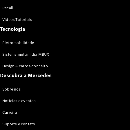
Configurador
Recall
Test drive
Showroom
Vídeos Tutoriais
Online
Tecnologia
SUV
Eletromobilidade
Sistema multimídia MBUX
Design & carros-conceito
Todos os
Descubra a Mercedes
SUVs
EQB
Elétrico
GLA
Sobre nós
GLB
Notícias e eventos
GLC
GLC Coupé
Carreira
GLE
GLE Coupé
Suporte e contato
GLS