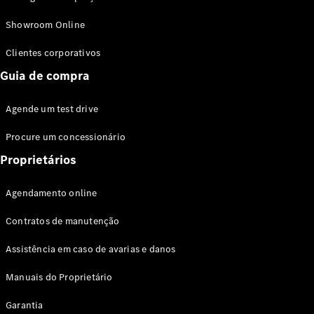
Modelos híbridos plug-in
Showroom Online
Sedans
Clientes corporativos
Guia de compra
Agende um test drive
Procure um concessionário
Todos os
Sedans
Proprietários
Classe C
Sedan
Agendamento online
EQE
Elétrico
Sedan
Contratos de manutenção
Classe E
Sedan
Assistência em caso de avarias e danos
Classe S
Sedan
Manuais do Proprietário
Longo
Garantia