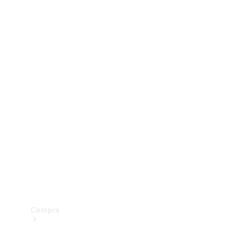
Configurador
Test drive
Showroom Online
Compra