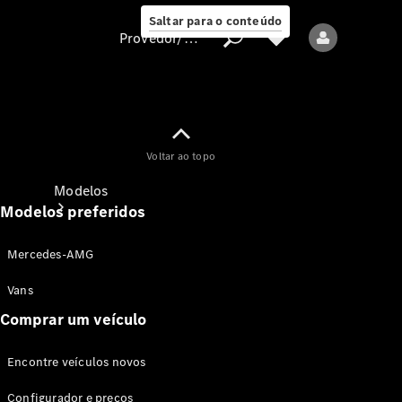
Saltar para o conteúdo
Provedor/proteção de dados
Provedor/proteção
Voltar ao topo
de dados
Modelos
Modelos preferidos
Mercedes-AMG
Vans
Comprar um veículo
Todos os modelos
Encontre veículos novos
Modelos elétricos
Configurador e preços