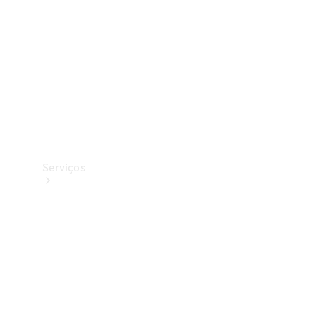
Originais
Coleção
Serviços
Todos os
serviços