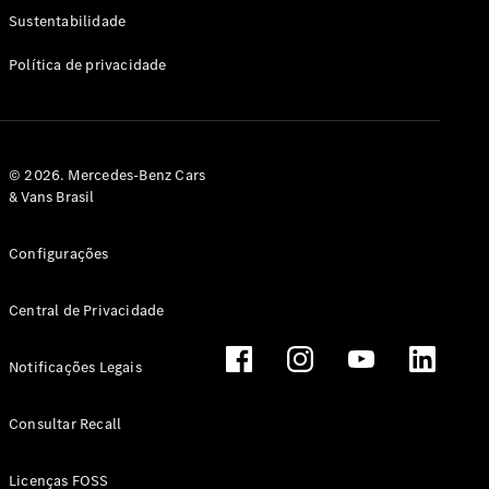
Classe G
Sustentabilidade
Configurador
Política de privacidade
Test drive
Showroom
Online
Hatchback
© 2026. Mercedes-Benz Cars
& Vans Brasil
Configurações
Central de Privacidade
Classe A
Hatchback
Notificações Legais
Configurador
Test drive
Consultar Recall
Showroom
Online
Licenças FOSS