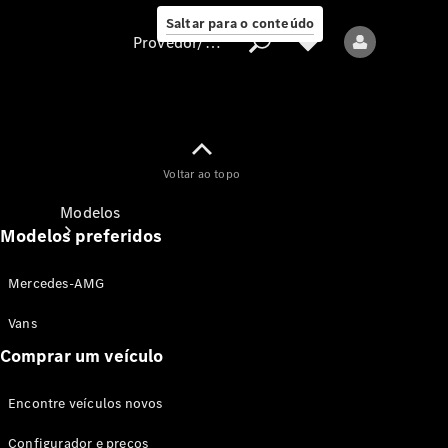
Saltar para o conteúdo
Provedor/proteção de dados
Provedor/proteção
Voltar ao topo
de dados
Modelos
Modelos preferidos
Mercedes-AMG
Vans
Comprar um veículo
Todos os modelos
Encontre veículos novos
Modelos elétricos
Configurador e preços