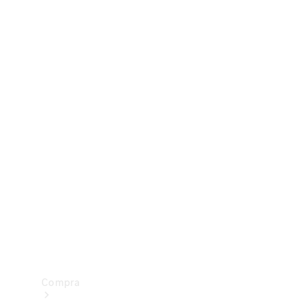
Configurador
Test drive
Showroom Online
Compra