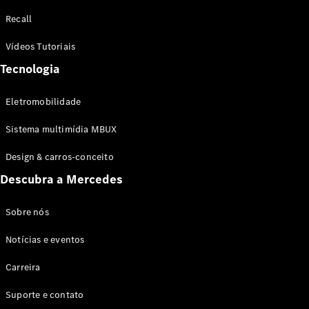
Configurador
Recall
Test drive
Showroom
Vídeos Tutoriais
Online
Tecnologia
SUV
Eletromobilidade
Sistema multimídia MBUX
Design & carros-conceito
Todos os
Descubra a Mercedes
SUVs
EQB
Elétrico
GLA
Sobre nós
GLB
Notícias e eventos
GLC
GLC Coupé
Carreira
GLE
GLE Coupé
Suporte e contato
GLS