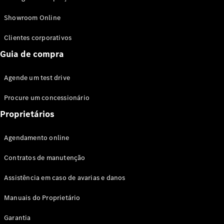
Modelos híbridos plug-in
Showroom Online
Sedans
Clientes corporativos
Guia de compra
Agende um test drive
Procure um concessionário
Todos os
Sedans
Proprietários
Classe C
Sedan
Agendamento online
EQE
Elétrico
Sedan
Contratos de manutenção
Classe E
Sedan
Assistência em caso de avarias e danos
Classe S
Sedan
Manuais do Proprietário
Longo
Garantia