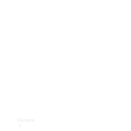
Configurador
Test drive
Showroom Online
Compra