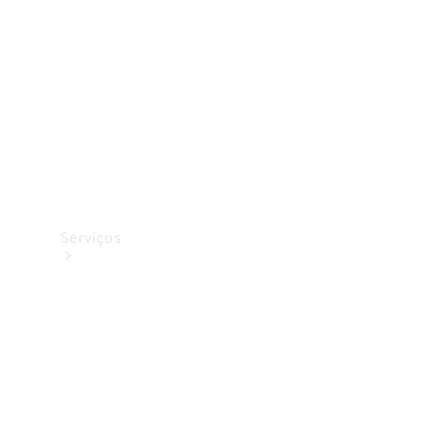
Originais
Coleção
Serviços
Todos os
serviços