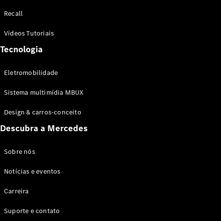
Configurador
Recall
Test drive
Showroom
Vídeos Tutoriais
Online
Tecnologia
SUV
Eletromobilidade
Sistema multimídia MBUX
Design & carros-conceito
Todos os
Descubra a Mercedes
SUVs
EQB
Elétrico
GLA
Sobre nós
GLB
Notícias e eventos
GLC
GLC Coupé
Carreira
GLE
GLE Coupé
Suporte e contato
GLS