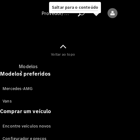
Saltar para o conteúdo
Provedor/proteção de dados
Provedor/proteção
Voltar ao topo
de dados
Modelos
Modelos preferidos
Mercedes-AMG
Vans
Comprar um veículo
Todos os modelos
Encontre veículos novos
Modelos elétricos
Configurador e preços