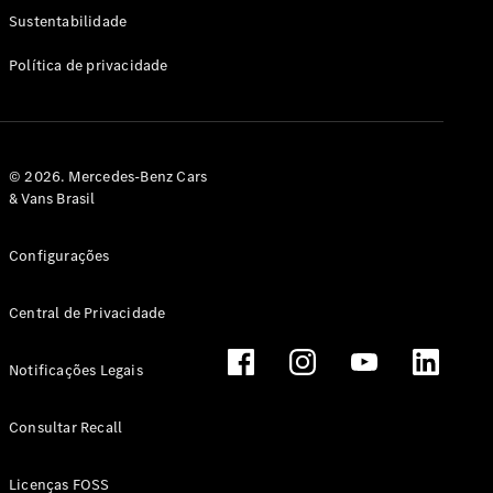
Classe G
Sustentabilidade
Configurador
Política de privacidade
Test drive
Showroom
Online
Hatchback
© 2026. Mercedes-Benz Cars
& Vans Brasil
Configurações
Central de Privacidade
Classe A
Hatchback
Notificações Legais
Configurador
Test drive
Consultar Recall
Showroom
Online
Licenças FOSS