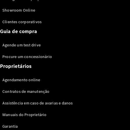
Modelos híbridos plug-in
Showroom Online
Sedans
Clientes corporativos
Guia de compra
Agende um test drive
Procure um concessionário
Todos os
Sedans
Proprietários
Classe C
Sedan
Agendamento online
EQE
Elétrico
Sedan
Contratos de manutenção
Classe E
Sedan
Assistência em caso de avarias e danos
Classe S
Sedan
Manuais do Proprietário
Longo
Garantia