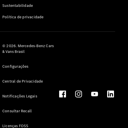
Classe G
Sustentabilidade
Configurador
Política de privacidade
Test drive
Showroom
Online
Hatchback
© 2026. Mercedes-Benz Cars
& Vans Brasil
Configurações
Central de Privacidade
Classe A
Hatchback
Notificações Legais
Configurador
Test drive
Consultar Recall
Showroom
Online
Licenças FOSS