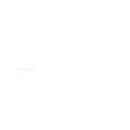
Originais
Coleção
Serviços
Todos os
serviços