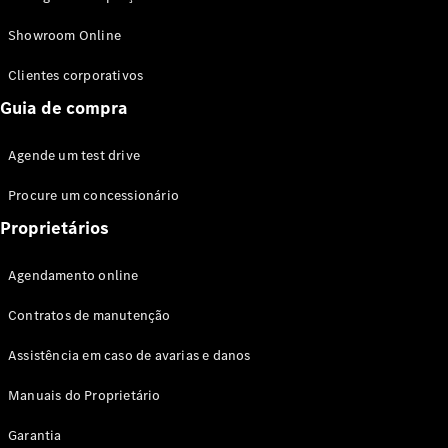
Modelos híbridos plug-in
Showroom Online
Sedans
Clientes corporativos
Guia de compra
Agende um test drive
Procure um concessionário
Todos os
Sedans
Proprietários
Classe C
Sedan
Agendamento online
EQE
Elétrico
Sedan
Contratos de manutenção
Classe E
Sedan
Assistência em caso de avarias e danos
Classe S
Sedan
Manuais do Proprietário
Longo
Garantia