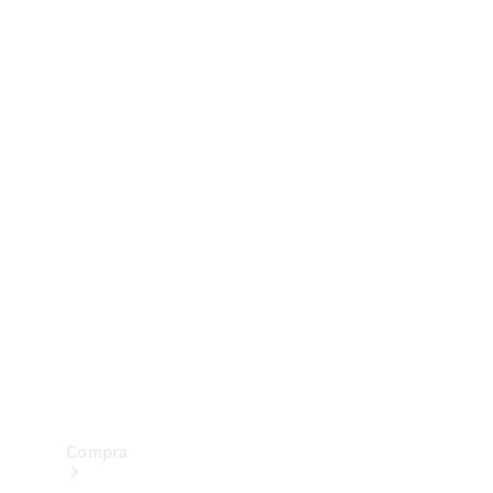
Configurador
Test drive
Showroom Online
Compra