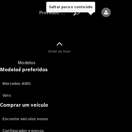
Saltar para o conteúdo
Provedor/proteção de dados
Provedor/proteção
Voltar ao topo
de dados
Modelos
Modelos preferidos
Mercedes-AMG
Vans
Comprar um veículo
Todos os modelos
Encontre veículos novos
Modelos elétricos
Configurador e preços