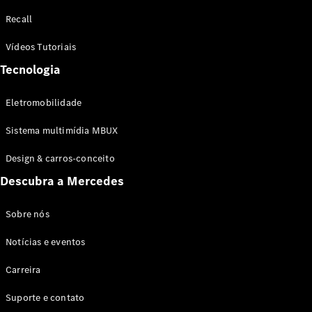
Configurador
Recall
Test drive
Showroom
Vídeos Tutoriais
Online
Tecnologia
SUV
Eletromobilidade
Sistema multimídia MBUX
Design & carros-conceito
Todos os
Descubra a Mercedes
SUVs
EQB
Elétrico
GLA
Sobre nós
GLB
Notícias e eventos
GLC
GLC Coupé
Carreira
GLE
GLE Coupé
Suporte e contato
GLS