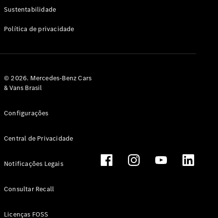
Classe G
Sustentabilidade
Configurador
Política de privacidade
Test drive
Showroom
Online
Hatchback
© 2026. Mercedes-Benz Cars
& Vans Brasil
Configurações
Central de Privacidade
Classe A
Hatchback
Notificações Legais
Configurador
Test drive
Consultar Recall
Showroom
Online
Licenças FOSS