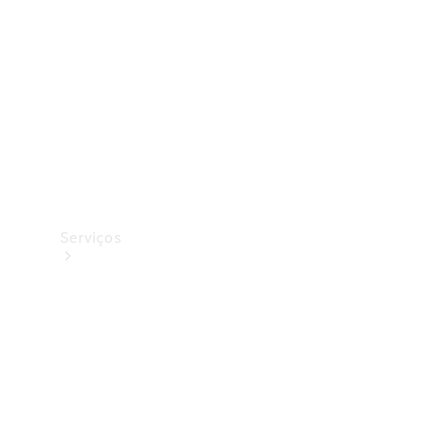
Originais
Coleção
Serviços
Todos os
serviços