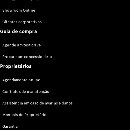
Modelos híbridos plug-in
Showroom Online
Sedans
Clientes corporativos
Guia de compra
Agende um test drive
Procure um concessionário
Todos os
Sedans
Proprietários
Classe C
Sedan
Agendamento online
EQE
Elétrico
Sedan
Contratos de manutenção
Classe E
Sedan
Assistência em caso de avarias e danos
Classe S
Sedan
Manuais do Proprietário
Longo
Garantia