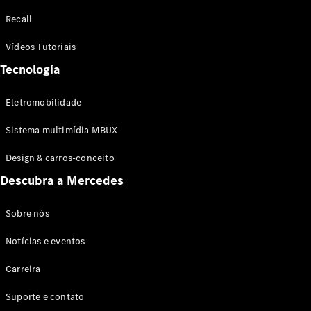
Configurador
Recall
Test drive
Showroom
Vídeos Tutoriais
Online
Tecnologia
SUV
Eletromobilidade
Sistema multimídia MBUX
Design & carros-conceito
Todos os
Descubra a Mercedes
SUVs
EQB
Elétrico
GLA
Sobre nós
GLB
Notícias e eventos
GLC
GLC Coupé
Carreira
GLE
GLE Coupé
Suporte e contato
GLS