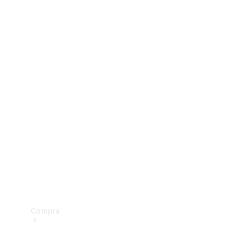
Configurador
Test drive
Showroom Online
Compra