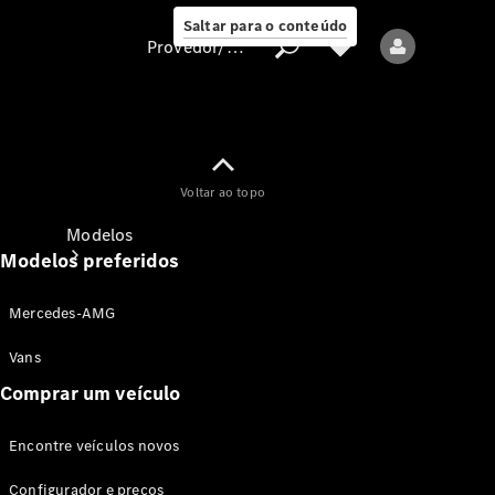
Saltar para o conteúdo
Provedor/proteção de dados
Provedor/proteção
Voltar ao topo
de dados
Modelos
Modelos preferidos
Mercedes-AMG
Vans
Comprar um veículo
Todos os modelos
Encontre veículos novos
Modelos elétricos
Configurador e preços