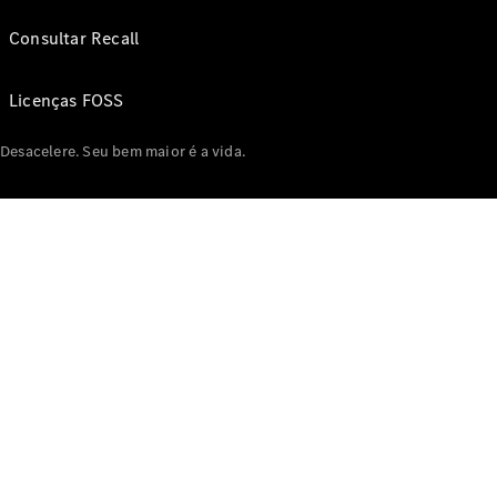
Consultar Recall
Licenças FOSS
Desacelere. Seu bem maior é a vida.