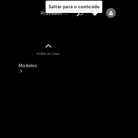
Saltar para o conteúdo
Provedor/proteção de dados
Provedor/proteção
Voltar ao topo
de dados
Modelos
Todos os modelos
Modelos elétricos