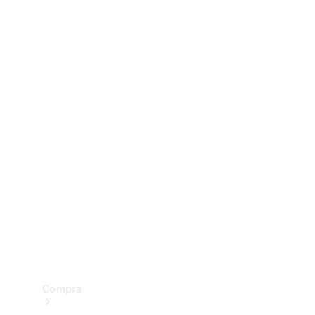
Configurador
Test drive
Showroom Online
Compra