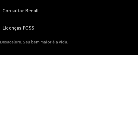
Consultar Recall
Licenças FOSS
Desacelere. Seu bem maior é a vida.