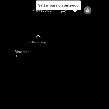
Saltar para o conteúdo
Provedor/proteção de dados
Provedor/proteção
Voltar ao topo
de dados
Modelos
Todos os modelos
Modelos elétricos