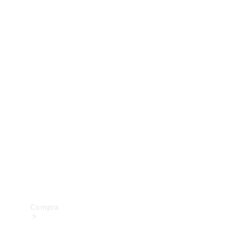
Configurador
Test drive
Showroom Online
Compra