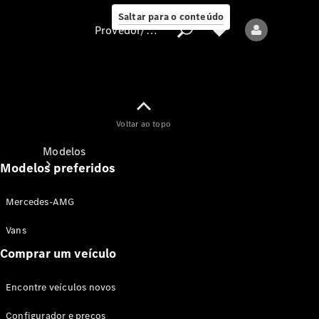
Saltar para o conteúdo
Provedor/proteção de dados
Provedor/proteção
Voltar ao topo
de dados
Modelos
Modelos preferidos
Mercedes-AMG
Vans
Comprar um veículo
Todos os modelos
Encontre veículos novos
Modelos elétricos
Configurador e preços