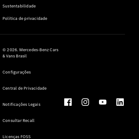
Classe G
Sustentabilidade
Configurador
Política de privacidade
Test drive
Showroom
Online
Hatchback
© 2026. Mercedes-Benz Cars
& Vans Brasil
Configurações
Central de Privacidade
Classe A
Hatchback
Notificações Legais
Configurador
Test drive
Consultar Recall
Showroom
Online
Licenças FOSS