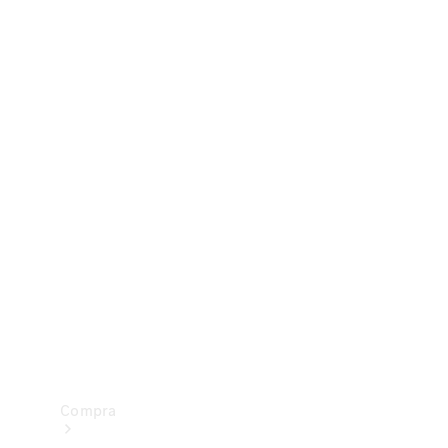
Configurador
Test drive
Showroom Online
Compra