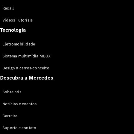
Configurador
Recall
Test drive
Showroom
Vídeos Tutoriais
Online
Tecnologia
SUV
Eletromobilidade
Sistema multimídia MBUX
Design & carros-conceito
Todos os
Descubra a Mercedes
SUVs
EQB
Elétrico
GLA
Sobre nós
GLB
Notícias e eventos
GLC
GLC Coupé
Carreira
GLE
GLE Coupé
Suporte e contato
GLS