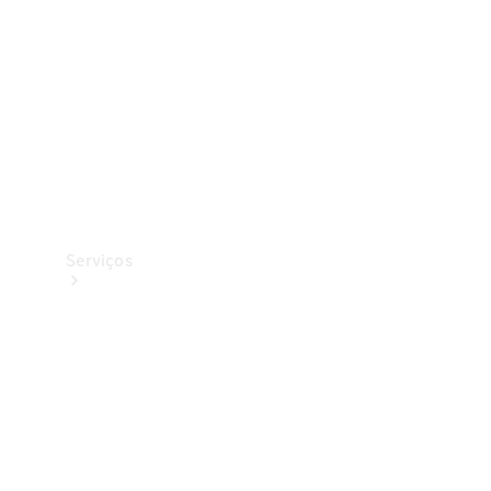
Originais
Coleção
Serviços
Todos os
serviços