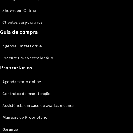
Modelos híbridos plug-in
Showroom Online
Sedans
Clientes corporativos
Guia de compra
Agende um test drive
Procure um concessionário
Todos os
Sedans
Proprietários
Classe C
Sedan
Agendamento online
EQE
Elétrico
Sedan
Contratos de manutenção
Classe E
Sedan
Assistência em caso de avarias e danos
Classe S
Sedan
Manuais do Proprietário
Longo
Garantia