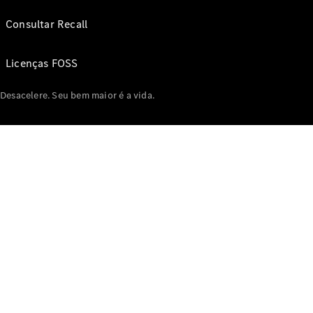
Consultar Recall
Licenças FOSS
Desacelere. Seu bem maior é a vida.