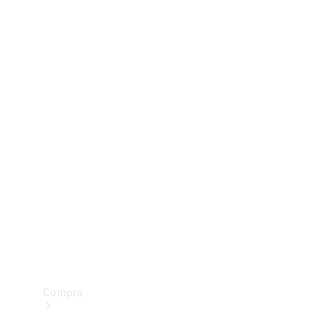
Configurador
Test drive
Showroom Online
Compra