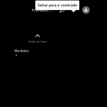
Saltar para o conteúdo
Provedor/proteção de dados
Provedor/proteção
Voltar ao topo
de dados
Modelos
Todos os modelos
Modelos elétricos