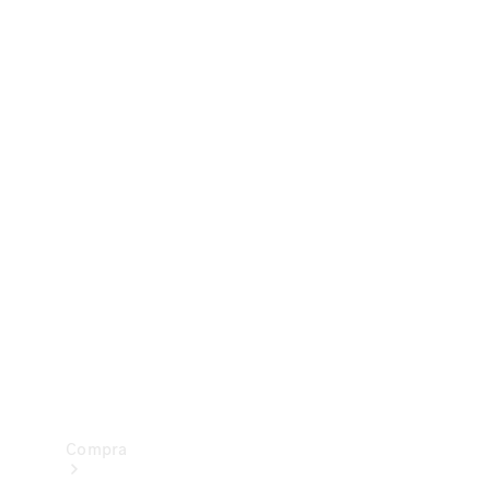
Configurador
Test drive
Showroom Online
Compra