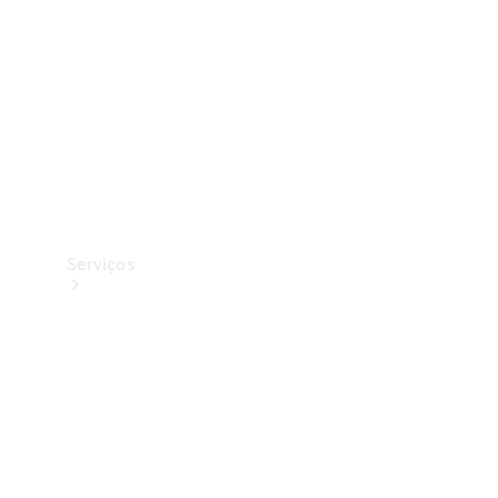
Originais
Coleção
Serviços
Todos os
serviços