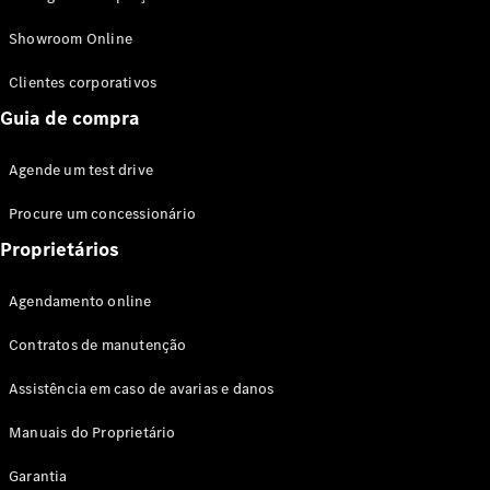
Modelos híbridos plug-in
Showroom Online
Sedans
Clientes corporativos
Guia de compra
Agende um test drive
Procure um concessionário
Todos os
Sedans
Proprietários
Classe C
Sedan
Agendamento online
EQE
Elétrico
Sedan
Contratos de manutenção
Classe E
Sedan
Assistência em caso de avarias e danos
Classe S
Sedan
Manuais do Proprietário
Longo
Garantia