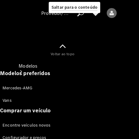
Saltar para o conteúdo
Provedor/proteção de dados
Provedor/proteção
Voltar ao topo
de dados
Modelos
Modelos preferidos
Mercedes-AMG
Vans
Comprar um veículo
Todos os modelos
Encontre veículos novos
Modelos elétricos
Configurador e preços