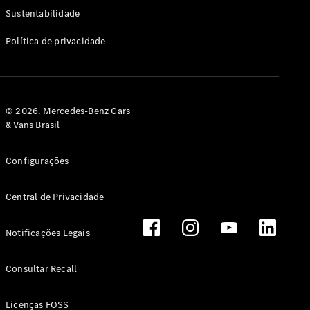
Classe G
Sustentabilidade
Configurador
Política de privacidade
Test drive
Showroom
Online
Hatchback
© 2026. Mercedes-Benz Cars
& Vans Brasil
Configurações
Central de Privacidade
Classe A
Hatchback
Notificações Legais
Configurador
Test drive
Consultar Recall
Showroom
Online
Licenças FOSS