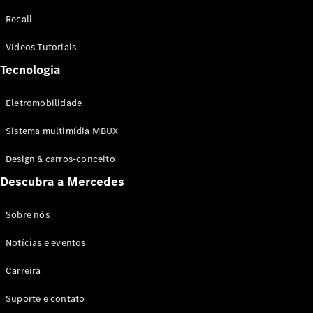
Configurador
Recall
Test drive
Showroom
Vídeos Tutoriais
Online
Tecnologia
SUV
Eletromobilidade
Sistema multimídia MBUX
Design & carros-conceito
Todos os
Descubra a Mercedes
SUVs
EQB
Elétrico
GLA
Sobre nós
GLB
Notícias e eventos
GLC
GLC Coupé
Carreira
GLE
GLE Coupé
Suporte e contato
GLS