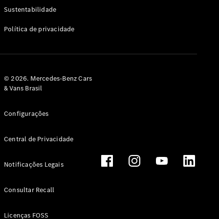
Classe G
Sustentabilidade
Configurador
Política de privacidade
Test drive
Showroom
Online
Hatchback
© 2026. Mercedes-Benz Cars
& Vans Brasil
Configurações
Central de Privacidade
Classe A
Hatchback
Notificações Legais
Configurador
Test drive
Consultar Recall
Showroom
Online
Licenças FOSS