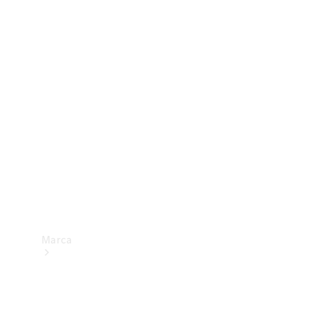
eficiência
energética
Programa
de
Rotulagem
Veicular de
Segurança
Marca