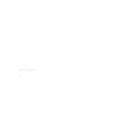
Originais
Coleção
Serviços
Todos os
serviços