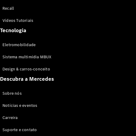
Configurador
Recall
Test drive
Showroom
Vídeos Tutoriais
Online
Tecnologia
SUV
Eletromobilidade
Sistema multimídia MBUX
Design & carros-conceito
Todos os
Descubra a Mercedes
SUVs
EQB
Elétrico
GLA
Sobre nós
GLB
Notícias e eventos
GLC
GLC Coupé
Carreira
GLE
GLE Coupé
Suporte e contato
GLS