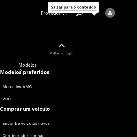
Saltar para o conteúdo
Provedor/proteção de dados
Provedor/proteção
Voltar ao topo
de dados
Modelos
Modelos preferidos
Mercedes-AMG
Vans
Comprar um veículo
Todos os modelos
Encontre veículos novos
Modelos elétricos
Configurador e preços