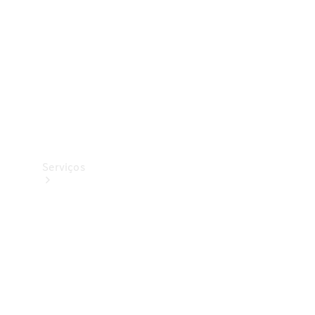
Originais
Coleção
Serviços
Todos os
serviços