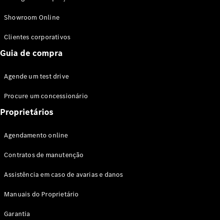
Modelos híbridos plug-in
Showroom Online
Sedans
Clientes corporativos
Guia de compra
Agende um test drive
Procure um concessionário
Todos os
Sedans
Proprietários
Classe C
Sedan
Agendamento online
EQE
Elétrico
Sedan
Contratos de manutenção
Classe E
Sedan
Assistência em caso de avarias e danos
Classe S
Sedan
Manuais do Proprietário
Longo
Garantia