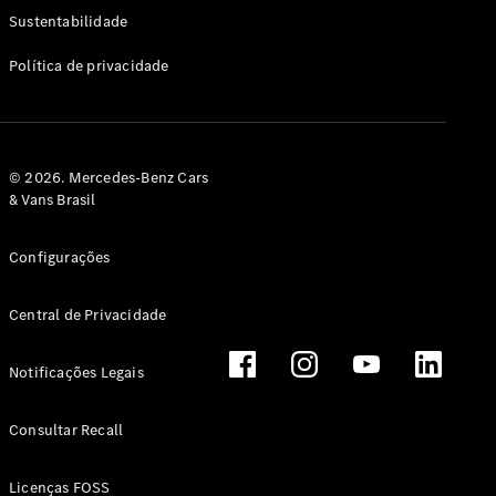
Classe G
Sustentabilidade
Configurador
Política de privacidade
Test drive
Showroom
Online
Hatchback
© 2026. Mercedes-Benz Cars
& Vans Brasil
Configurações
Central de Privacidade
Classe A
Hatchback
Notificações Legais
Configurador
Test drive
Consultar Recall
Showroom
Online
Licenças FOSS