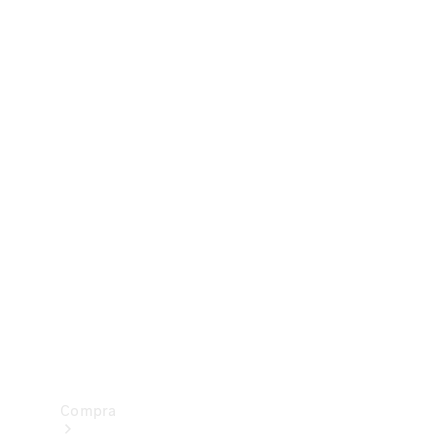
Configurador
Test drive
Showroom Online
Compra