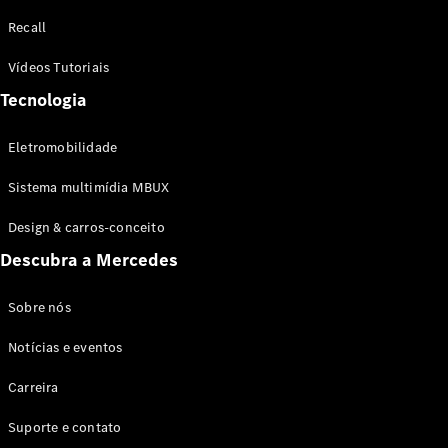
Configurador
Recall
Test drive
Showroom
Vídeos Tutoriais
Online
Tecnologia
SUV
Eletromobilidade
Sistema multimídia MBUX
Design & carros-conceito
Todos os
Descubra a Mercedes
SUVs
EQB
Elétrico
GLA
Sobre nós
GLB
Notícias e eventos
GLC
GLC Coupé
Carreira
GLE
GLE Coupé
Suporte e contato
GLS