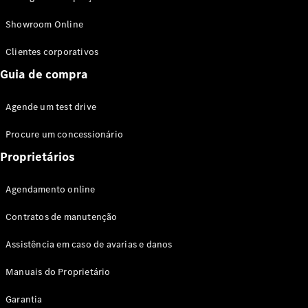
Modelos híbridos plug-in
Showroom Online
Sedans
Clientes corporativos
Guia de compra
Agende um test drive
Procure um concessionário
Todos os
Sedans
Proprietários
Classe C
Sedan
Agendamento online
EQE
Elétrico
Sedan
Contratos de manutenção
Classe E
Sedan
Assistência em caso de avarias e danos
Classe S
Sedan
Manuais do Proprietário
Longo
Garantia