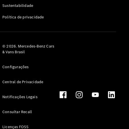
Classe G
Sustentabilidade
Configurador
Política de privacidade
Test drive
Showroom
Online
Hatchback
© 2026. Mercedes-Benz Cars
& Vans Brasil
Configurações
Central de Privacidade
Classe A
Hatchback
Notificações Legais
Configurador
Test drive
Consultar Recall
Showroom
Online
Licenças FOSS