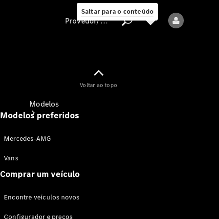
Saltar para o conteúdo
Provedor/proteção de dados
Provedor/proteção
Voltar ao topo
de dados
Modelos
Modelos preferidos
Mercedes-AMG
Vans
Comprar um veículo
Todos os modelos
Encontre veículos novos
Modelos elétricos
Configurador e preços