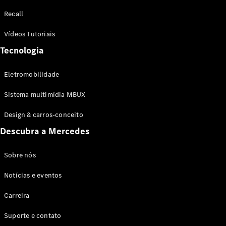
Configurador
Recall
Test drive
Showroom
Vídeos Tutoriais
Online
Tecnologia
SUV
Eletromobilidade
Sistema multimídia MBUX
Design & carros-conceito
Todos os
Descubra a Mercedes
SUVs
EQB
Elétrico
GLA
Sobre nós
GLB
Notícias e eventos
GLC
GLC Coupé
Carreira
GLE
GLE Coupé
Suporte e contato
GLS