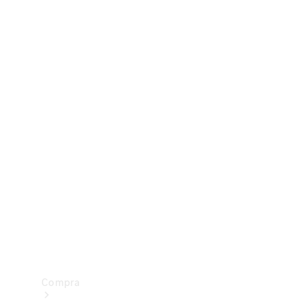
Configurador
Test drive
Showroom Online
Compra