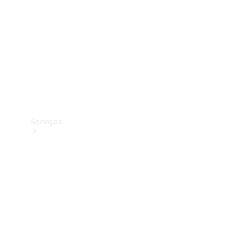
Originais
Coleção
Serviços
Todos os
serviços