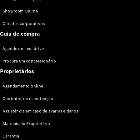
Modelos híbridos plug-in
Showroom Online
Sedans
Clientes corporativos
Guia de compra
Agende um test drive
Procure um concessionário
Todos os
Sedans
Proprietários
Classe C
Sedan
Agendamento online
EQE
Elétrico
Sedan
Contratos de manutenção
Classe E
Sedan
Assistência em caso de avarias e danos
Classe S
Sedan
Manuais do Proprietário
Longo
Garantia