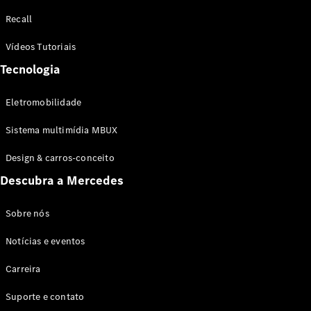
Configurador
Recall
Test drive
Showroom
Vídeos Tutoriais
Online
Tecnologia
SUV
Eletromobilidade
Sistema multimídia MBUX
Design & carros-conceito
Todos os
Descubra a Mercedes
SUVs
EQB
Elétrico
GLA
Sobre nós
GLB
Notícias e eventos
GLC
GLC Coupé
Carreira
GLE
GLE Coupé
Suporte e contato
GLS