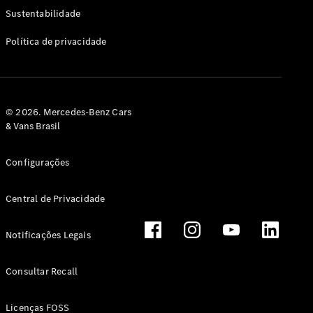
Classe G
Sustentabilidade
Configurador
Política de privacidade
Test drive
Showroom
Online
Hatchback
© 2026. Mercedes-Benz Cars
& Vans Brasil
Configurações
Central de Privacidade
Classe A
Hatchback
Notificações Legais
Configurador
Test drive
Consultar Recall
Showroom
Online
Licenças FOSS