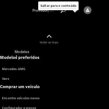
Saltar para o conteúdo
Provedor/proteção de dados
Provedor/proteção
Voltar ao topo
de dados
Modelos
Modelos preferidos
Mercedes-AMG
Vans
Comprar um veículo
Todos os modelos
Encontre veículos novos
Modelos elétricos
Configurador e preços