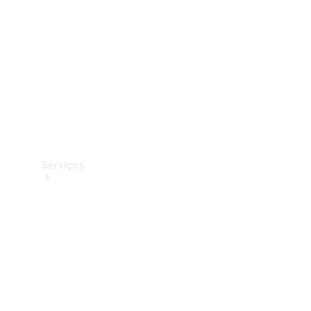
Originais
Coleção
Serviços
Todos os
serviços