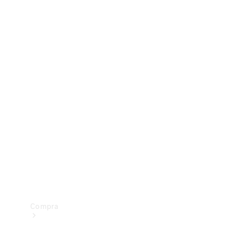
Configurador
Test drive
Showroom Online
Compra