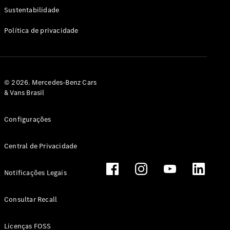
Classe G
Sustentabilidade
Configurador
Política de privacidade
Test drive
Showroom
Online
Hatchback
© 2026. Mercedes-Benz Cars
& Vans Brasil
Configurações
Central de Privacidade
Classe A
Hatchback
Notificações Legais
Configurador
Test drive
Consultar Recall
Showroom
Online
Licenças FOSS