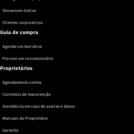
Modelos híbridos plug-in
Showroom Online
Sedans
Clientes corporativos
Guia de compra
Agende um test drive
Procure um concessionário
Todos os
Sedans
Proprietários
Classe C
Sedan
Agendamento online
EQE
Elétrico
Sedan
Contratos de manutenção
Classe E
Sedan
Assistência em caso de avarias e danos
Classe S
Sedan
Manuais do Proprietário
Longo
Garantia