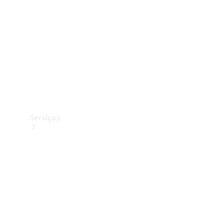
Originais
Coleção
Serviços
Todos os
serviços