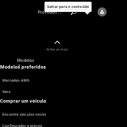
Saltar para o conteúdo
Provedor/proteção de dados
Provedor/proteção
Voltar ao topo
de dados
Modelos
Modelos preferidos
Mercedes-AMG
Vans
Comprar um veículo
Todos os modelos
Encontre veículos novos
Modelos elétricos
Configurador e preços