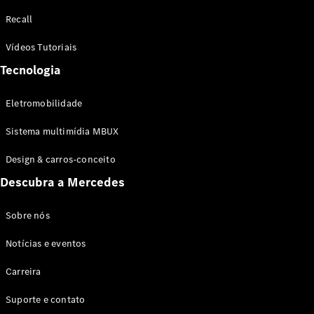
Configurador
Recall
Test drive
Showroom
Vídeos Tutoriais
Online
Tecnologia
SUV
Eletromobilidade
Sistema multimídia MBUX
Design & carros-conceito
Todos os
Descubra a Mercedes
SUVs
EQB
Elétrico
GLA
Sobre nós
GLB
Notícias e eventos
GLC
GLC Coupé
Carreira
GLE
GLE Coupé
Suporte e contato
GLS