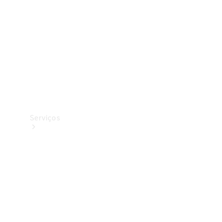
Originais
Coleção
Serviços
Todos os
serviços