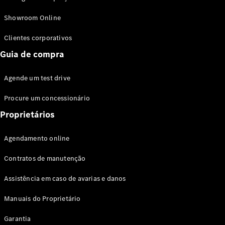
Modelos híbridos plug-in
Showroom Online
Sedans
Clientes corporativos
Guia de compra
Agende um test drive
Procure um concessionário
Todos os
Sedans
Proprietários
Classe C
Sedan
Agendamento online
EQE
Elétrico
Sedan
Contratos de manutenção
Classe E
Sedan
Assistência em caso de avarias e danos
Classe S
Sedan
Manuais do Proprietário
Longo
Garantia