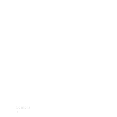
Configurador
Test drive
Showroom Online
Compra