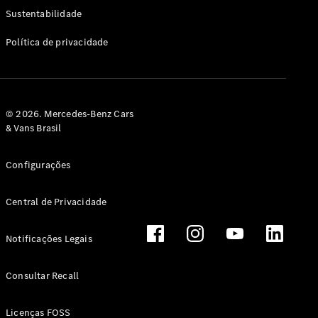
Classe G
Sustentabilidade
Configurador
Política de privacidade
Test drive
Showroom
Online
Hatchback
© 2026. Mercedes-Benz Cars
& Vans Brasil
Configurações
Central de Privacidade
Classe A
Hatchback
Notificações Legais
Configurador
Test drive
Consultar Recall
Showroom
Online
Licenças FOSS