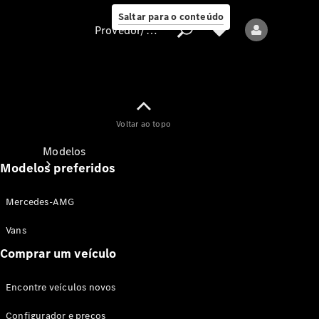
Saltar para o conteúdo
Provedor/proteção de dados
Provedor/proteção
Voltar ao topo
de dados
Modelos
Modelos preferidos
Mercedes-AMG
Vans
Comprar um veículo
Todos os modelos
Encontre veículos novos
Modelos elétricos
Configurador e preços