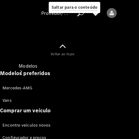
Saltar para o conteúdo
Provedor/proteção de dados
Provedor/proteção
Voltar ao topo
de dados
Modelos
Modelos preferidos
Mercedes-AMG
Vans
Comprar um veículo
Todos os modelos
Encontre veículos novos
Modelos elétricos
Configurador e preços