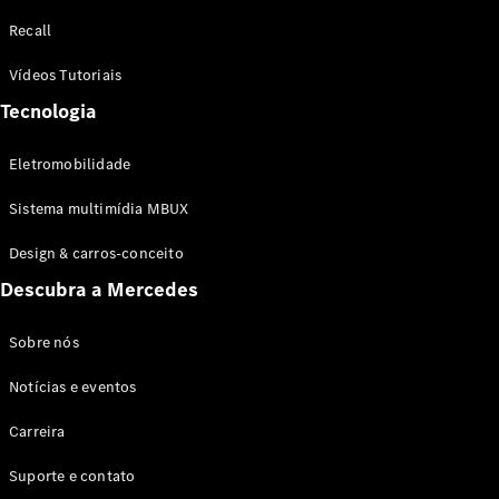
Configurador
Recall
Test drive
Showroom
Vídeos Tutoriais
Online
Tecnologia
SUV
Eletromobilidade
Sistema multimídia MBUX
Design & carros-conceito
Todos os
Descubra a Mercedes
SUVs
EQB
Elétrico
GLA
Sobre nós
GLB
Notícias e eventos
GLC
GLC Coupé
Carreira
GLE
GLE Coupé
Suporte e contato
GLS