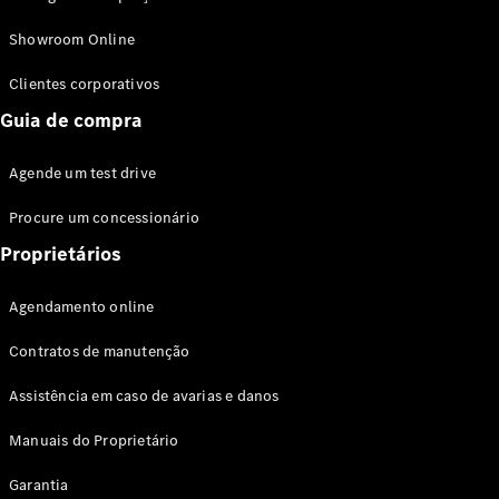
Modelos híbridos plug-in
Showroom Online
Sedans
Clientes corporativos
Guia de compra
Agende um test drive
Procure um concessionário
Todos os
Sedans
Proprietários
Classe C
Sedan
Agendamento online
EQE
Elétrico
Sedan
Contratos de manutenção
Classe E
Sedan
Assistência em caso de avarias e danos
Classe S
Sedan
Manuais do Proprietário
Longo
Garantia