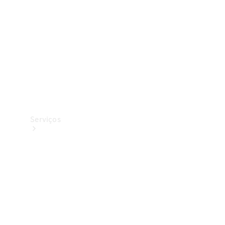
Originais
Coleção
Serviços
Todos os
serviços