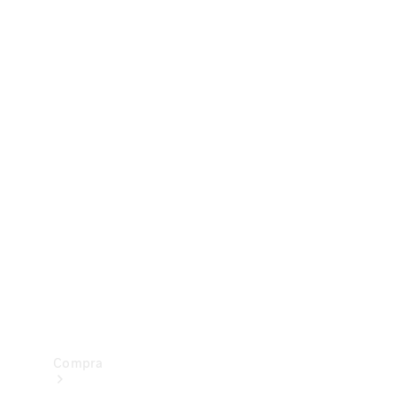
Configurador
Test drive
Showroom Online
Compra