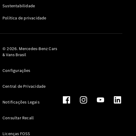
Classe G
Sustentabilidade
Configurador
Política de privacidade
Test drive
Showroom
Online
Hatchback
© 2026. Mercedes-Benz Cars
& Vans Brasil
Configurações
Central de Privacidade
Classe A
Hatchback
Notificações Legais
Configurador
Test drive
Consultar Recall
Showroom
Online
Licenças FOSS