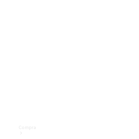
Configurador
Test drive
Showroom Online
Compra