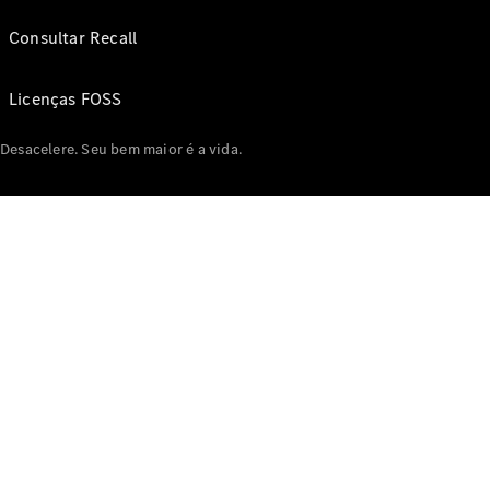
Consultar Recall
Licenças FOSS
Desacelere. Seu bem maior é a vida.