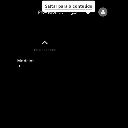
Saltar para o conteúdo
Provedor/proteção de dados
Provedor/proteção
Voltar ao topo
de dados
Modelos
Todos os modelos
Modelos elétricos