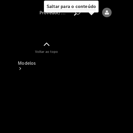
Saltar para o conteúdo
Provedor/proteção de dados
Provedor/proteção
Voltar ao topo
de dados
Modelos
Todos os modelos
Modelos elétricos