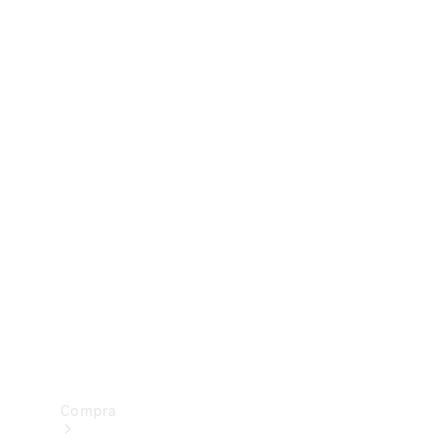
Configurador
Test drive
Showroom Online
Compra