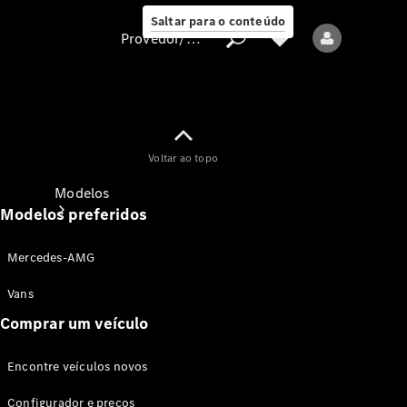
Saltar para o conteúdo
Provedor/proteção de dados
Provedor/proteção
Voltar ao topo
de dados
Modelos
Modelos preferidos
Mercedes-AMG
Vans
Comprar um veículo
Todos os modelos
Encontre veículos novos
Modelos elétricos
Configurador e preços