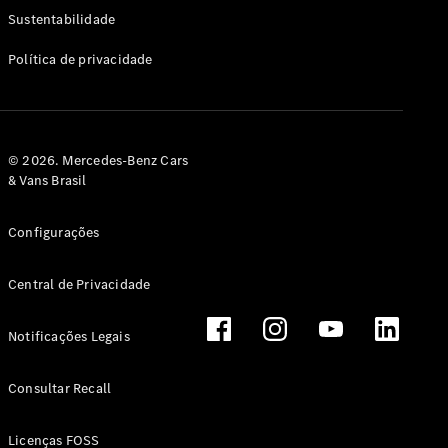
Classe G
Sustentabilidade
Configurador
Política de privacidade
Test drive
Showroom
Online
Hatchback
© 2026. Mercedes-Benz Cars
& Vans Brasil
Configurações
Central de Privacidade
Classe A
Hatchback
Notificações Legais
Configurador
Test drive
Consultar Recall
Showroom
Online
Licenças FOSS