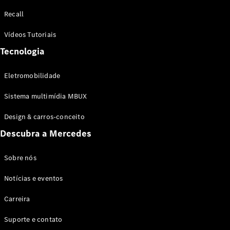
Configurador
Recall
Test drive
Showroom
Vídeos Tutoriais
Online
Tecnologia
SUV
Eletromobilidade
Sistema multimídia MBUX
Design & carros-conceito
Todos os
Descubra a Mercedes
SUVs
EQB
Elétrico
GLA
Sobre nós
GLB
Notícias e eventos
GLC
GLC Coupé
Carreira
GLE
GLE Coupé
Suporte e contato
GLS