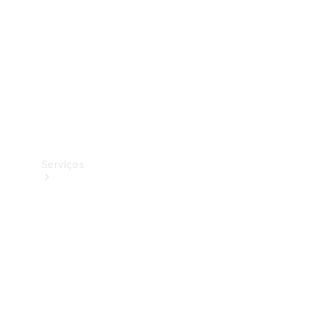
Originais
Coleção
Serviços
Todos os
serviços