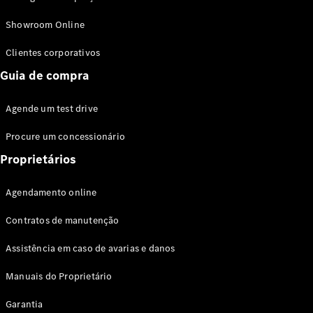
Modelos híbridos plug-in
Showroom Online
Sedans
Clientes corporativos
Guia de compra
Agende um test drive
Procure um concessionário
Todos os
Sedans
Proprietários
Classe C
Sedan
Agendamento online
EQE
Elétrico
Sedan
Contratos de manutenção
Classe E
Sedan
Assistência em caso de avarias e danos
Classe S
Sedan
Manuais do Proprietário
Longo
Garantia