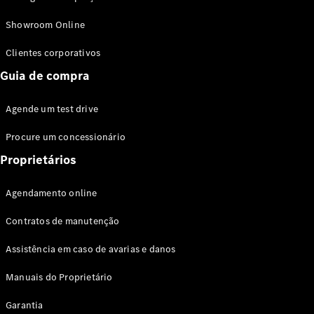
Modelos híbridos plug-in
Showroom Online
Sedans
Clientes corporativos
Guia de compra
Agende um test drive
Procure um concessionário
Todos os
Sedans
Proprietários
Classe C
Sedan
Agendamento online
EQE
Elétrico
Sedan
Contratos de manutenção
Classe E
Sedan
Assistência em caso de avarias e danos
Classe S
Sedan
Manuais do Proprietário
Longo
Garantia