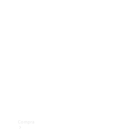
Configurador
Test drive
Showroom Online
Compra