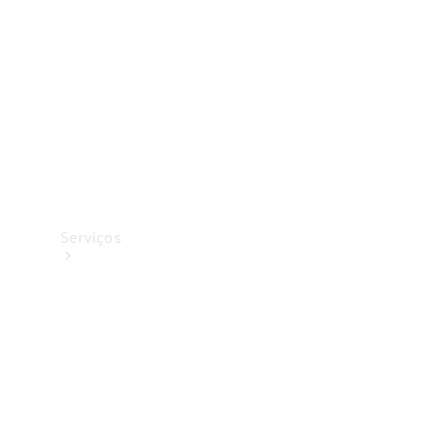
Originais
Coleção
Serviços
Todos os
serviços