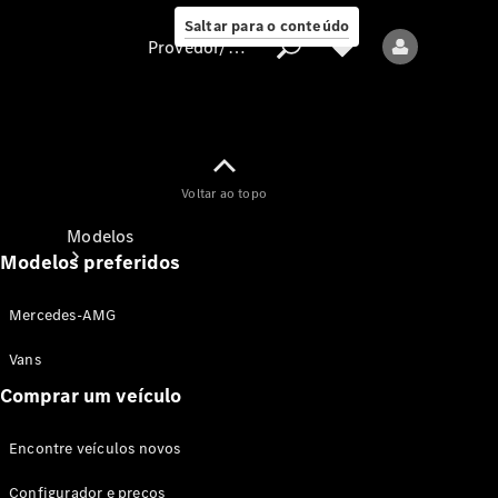
Saltar para o conteúdo
Provedor/proteção de dados
Provedor/proteção
Voltar ao topo
de dados
Modelos
Modelos preferidos
Mercedes-AMG
Vans
Comprar um veículo
Todos os modelos
Encontre veículos novos
Modelos elétricos
Configurador e preços