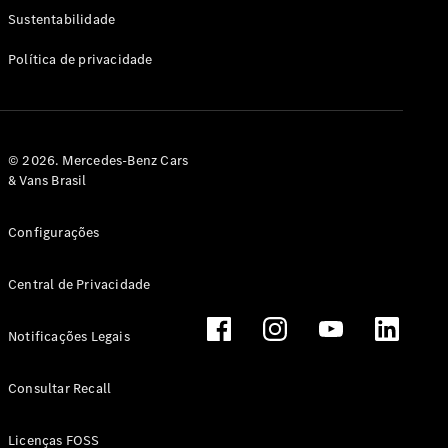
Classe G
Sustentabilidade
Configurador
Política de privacidade
Test drive
Showroom
Online
Hatchback
© 2026. Mercedes-Benz Cars
& Vans Brasil
Configurações
Central de Privacidade
Classe A
Hatchback
Notificações Legais
Configurador
Test drive
Consultar Recall
Showroom
Online
Licenças FOSS