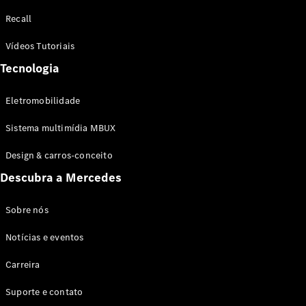
Configurador
Recall
Test drive
Showroom
Vídeos Tutoriais
Online
Tecnologia
SUV
Eletromobilidade
Sistema multimídia MBUX
Design & carros-conceito
Todos os
Descubra a Mercedes
SUVs
EQB
Elétrico
GLA
Sobre nós
GLB
Notícias e eventos
GLC
GLC Coupé
Carreira
GLE
GLE Coupé
Suporte e contato
GLS