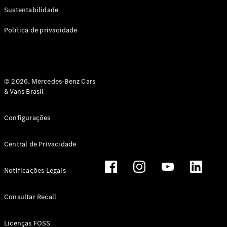
Classe G
Sustentabilidade
Configurador
Política de privacidade
Test drive
Showroom
Online
Hatchback
© 2026. Mercedes-Benz Cars
& Vans Brasil
Configurações
Central de Privacidade
Classe A
Hatchback
Notificações Legais
Configurador
Test drive
Consultar Recall
Showroom
Online
Licenças FOSS