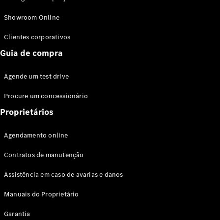
Modelos híbridos plug-in
Showroom Online
Sedans
Clientes corporativos
Guia de compra
Agende um test drive
Procure um concessionário
Todos os
Sedans
Proprietários
Classe C
Sedan
Agendamento online
EQE
Elétrico
Sedan
Contratos de manutenção
Classe E
Sedan
Assistência em caso de avarias e danos
Classe S
Sedan
Manuais do Proprietário
Longo
Garantia