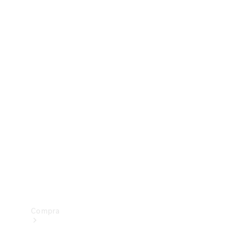
Configurador
Test drive
Showroom Online
Compra