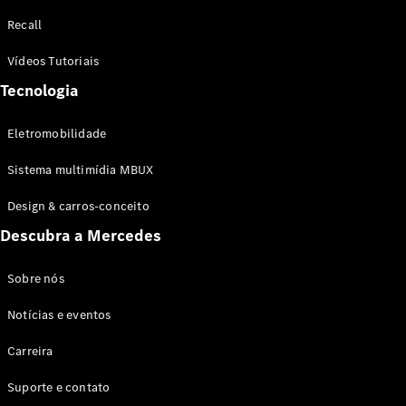
Configurador
Recall
Test drive
Showroom
Vídeos Tutoriais
Online
Tecnologia
SUV
Eletromobilidade
Sistema multimídia MBUX
Design & carros-conceito
Todos os
Descubra a Mercedes
SUVs
EQB
Elétrico
GLA
Sobre nós
GLB
Notícias e eventos
GLC
GLC Coupé
Carreira
GLE
GLE Coupé
Suporte e contato
GLS