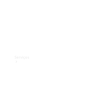
Originais
Coleção
Serviços
Todos os
serviços