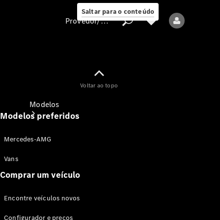
Saltar para o conteúdo
Provedor/proteção de dados
Provedor/proteção
Voltar ao topo
de dados
Modelos
Modelos preferidos
Mercedes-AMG
Vans
Comprar um veículo
Todos os modelos
Encontre veículos novos
Modelos elétricos
Configurador e preços