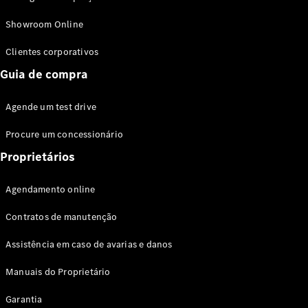
Modelos híbridos plug-in
Showroom Online
Sedans
Clientes corporativos
Guia de compra
Agende um test drive
Procure um concessionário
Todos os
Sedans
Proprietários
Classe C
Sedan
Agendamento online
EQE
Elétrico
Sedan
Contratos de manutenção
Classe E
Sedan
Assistência em caso de avarias e danos
Classe S
Sedan
Manuais do Proprietário
Longo
Garantia