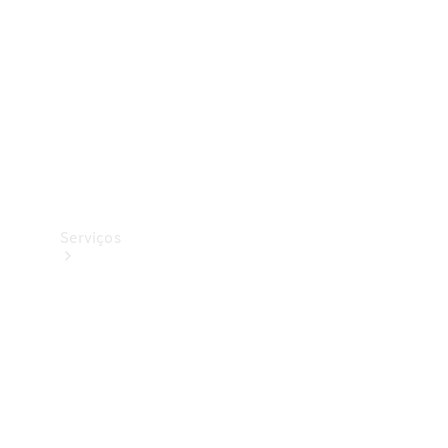
Originais
Coleção
Serviços
Todos os
serviços