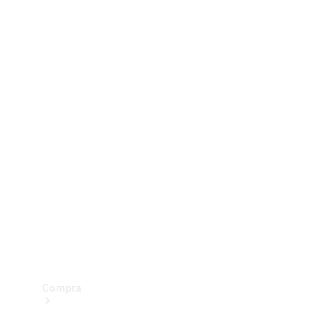
Configurador
Test drive
Showroom Online
Compra