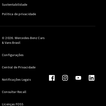
Classe G
Sustentabilidade
Configurador
Política de privacidade
Test drive
Showroom
Online
Hatchback
© 2026. Mercedes-Benz Cars
& Vans Brasil
Configurações
Central de Privacidade
Classe A
Hatchback
Notificações Legais
Configurador
Test drive
Consultar Recall
Showroom
Online
Licenças FOSS