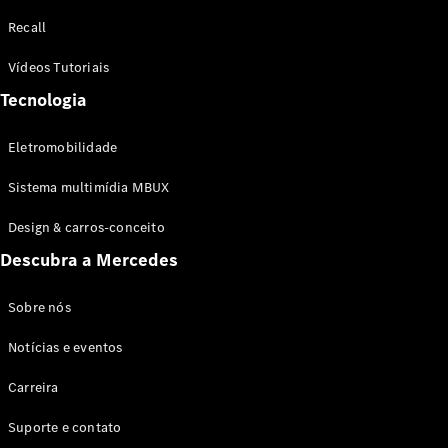
Configurador
Recall
Test drive
Showroom
Vídeos Tutoriais
Online
Tecnologia
SUV
Eletromobilidade
Sistema multimídia MBUX
Design & carros-conceito
Todos os
Descubra a Mercedes
SUVs
EQB
Elétrico
GLA
Sobre nós
GLB
Notícias e eventos
GLC
GLC Coupé
Carreira
GLE
GLE Coupé
Suporte e contato
GLS