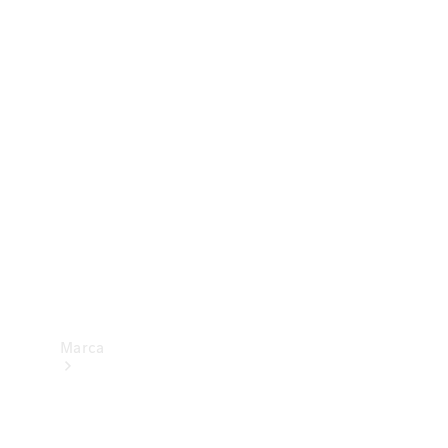
eficiência
energética
Programa
de
Rotulagem
Veicular de
Segurança
Marca