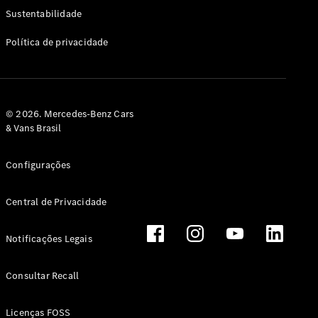
Classe G
Sustentabilidade
Configurador
Política de privacidade
Test drive
Showroom
Online
Hatchback
© 2026. Mercedes-Benz Cars
& Vans Brasil
Configurações
Central de Privacidade
Classe A
Hatchback
Notificações Legais
Configurador
Test drive
Consultar Recall
Showroom
Online
Licenças FOSS