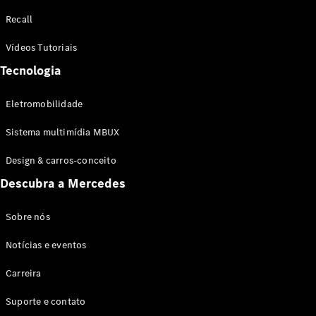
Configurador
Recall
Test drive
Showroom
Vídeos Tutoriais
Online
Tecnologia
SUV
Eletromobilidade
Sistema multimídia MBUX
Design & carros-conceito
Todos os
Descubra a Mercedes
SUVs
EQB
Elétrico
GLA
Sobre nós
GLB
Notícias e eventos
GLC
GLC Coupé
Carreira
GLE
GLE Coupé
Suporte e contato
GLS