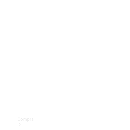
Configurador
Test drive
Showroom Online
Compra