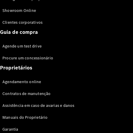
Modelos híbridos plug-in
Showroom Online
Sedans
Clientes corporativos
Guia de compra
Agende um test drive
Procure um concessionário
Todos os
Sedans
Proprietários
Classe C
Sedan
Agendamento online
EQE
Elétrico
Sedan
Contratos de manutenção
Classe E
Sedan
Assistência em caso de avarias e danos
Classe S
Sedan
Manuais do Proprietário
Longo
Garantia