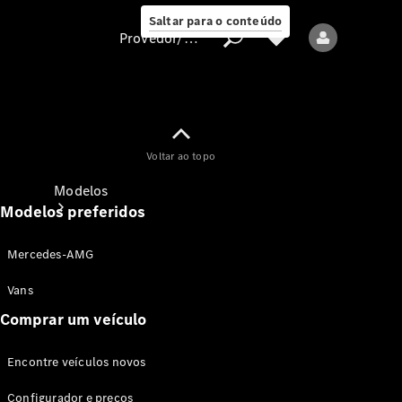
Saltar para o conteúdo
Provedor/proteção de dados
Provedor/proteção
Voltar ao topo
de dados
Modelos
Modelos preferidos
Mercedes-AMG
Vans
Comprar um veículo
Todos os modelos
Encontre veículos novos
Modelos elétricos
Configurador e preços