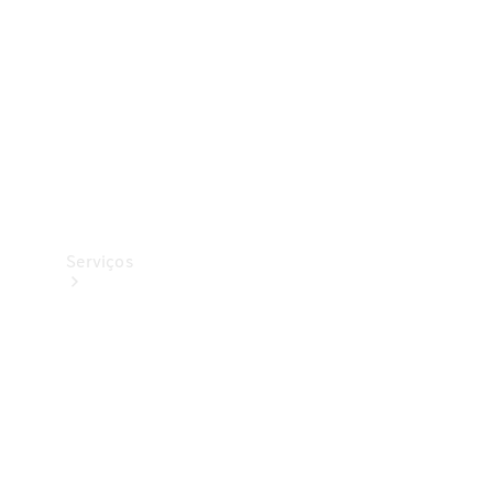
Originais
Coleção
Serviços
Todos os
serviços