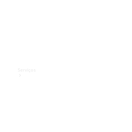
Originais
Coleção
Serviços
Todos os
serviços