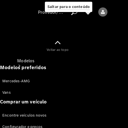
Saltar para o conteúdo
Provedor/proteção de dados
Provedor/proteção
Voltar ao topo
de dados
Modelos
Modelos preferidos
Mercedes-AMG
Vans
Comprar um veículo
Todos os modelos
Encontre veículos novos
Modelos elétricos
Configurador e preços