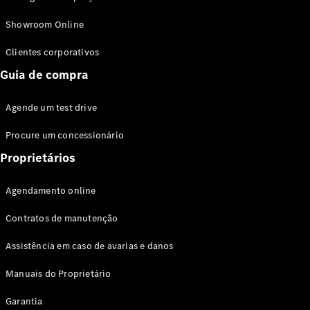
Modelos híbridos plug-in
Showroom Online
Sedans
Clientes corporativos
Guia de compra
Agende um test drive
Procure um concessionário
Todos os
Sedans
Proprietários
Classe C
Sedan
Agendamento online
EQE
Elétrico
Sedan
Contratos de manutenção
Classe E
Sedan
Assistência em caso de avarias e danos
Classe S
Sedan
Manuais do Proprietário
Longo
Garantia