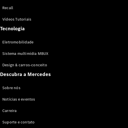
Configurador
Recall
Test drive
Showroom
Vídeos Tutoriais
Online
Tecnologia
SUV
Eletromobilidade
Sistema multimídia MBUX
Design & carros-conceito
Todos os
Descubra a Mercedes
SUVs
EQB
Elétrico
GLA
Sobre nós
GLB
Notícias e eventos
GLC
GLC Coupé
Carreira
GLE
GLE Coupé
Suporte e contato
GLS