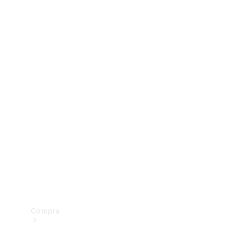
Configurador
Test drive
Showroom Online
Compra