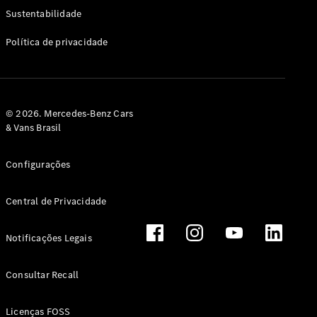
Classe G
Sustentabilidade
Configurador
Política de privacidade
Test drive
Showroom
Online
Hatchback
© 2026. Mercedes-Benz Cars
& Vans Brasil
Configurações
Central de Privacidade
Classe A
Hatchback
Notificações Legais
Configurador
Test drive
Consultar Recall
Showroom
Online
Licenças FOSS