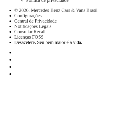
Política de privacidade
EQB
Elétrico
GLA
© 2026. Mercedes-Benz Cars & Vans Brasil
GLB
Configurações
GLC
Central de Privacidade
GLC
Notificações Legais
Coupé
Consultar Recall
GLE
Licenças FOSS
GLE
Desacelere. Seu bem maior é a vida.
Coupé
GLS
Classe G
Configurador
Test
drive
Showroom
Online
Hatchback
Classe A
Hatchback