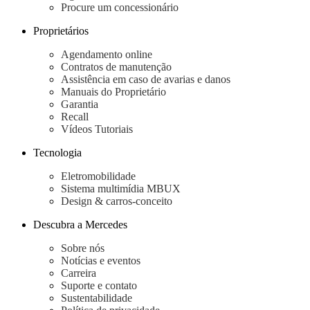
Procure um concessionário
Todos os
Proprietários
Sedans
Classe C
Agendamento online
Sedan
Contratos de manutenção
EQE
Elétrico
Assistência em caso de avarias e danos
Sedan
Manuais do Proprietário
Classe E
Garantia
Sedan
Recall
Classe S
Vídeos Tutoriais
Sedan
Longo
Tecnologia
Eletromobilidade
Configurador
Sistema multimídia MBUX
Test
Design & carros-conceito
drive
Showroom
Descubra a Mercedes
Online
SUV
Sobre nós
Notícias e eventos
Carreira
Suporte e contato
Todos os
Sustentabilidade
SUVs