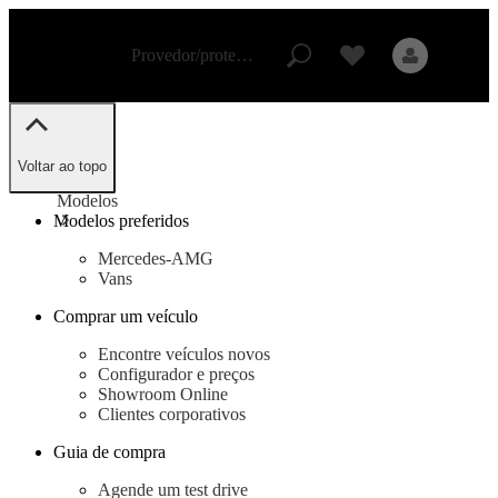
Logístico
Atendimento
Saltar para o conteúdo
ao cliente
Provedor/proteção de dados
Provedor/proteção
Voltar ao topo
de dados
Modelos
Modelos preferidos
Mercedes-AMG
Vans
Todos os modelos
Comprar um veículo
Encontre veículos novos
Modelos elétricos
Configurador e preços
Modelos híbridos
Showroom Online
plug-in
Clientes corporativos
Sedans
Guia de compra
Agende um test drive