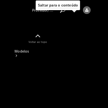
Saltar para o conteúdo
Provedor/proteção de dados
Provedor/proteção
Voltar ao topo
de dados
Modelos
Todos os modelos
Modelos elétricos