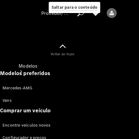
Saltar para o conteúdo
Provedor/proteção de dados
Provedor/proteção
Voltar ao topo
de dados
Modelos
Modelos preferidos
Mercedes-AMG
Vans
Comprar um veículo
Todos os modelos
Encontre veículos novos
Modelos elétricos
Configurador e preços