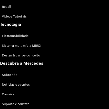
Configurador
Recall
Test drive
Showroom
Vídeos Tutoriais
Online
Tecnologia
SUV
Eletromobilidade
Sistema multimídia MBUX
Design & carros-conceito
Todos os
Descubra a Mercedes
SUVs
EQB
Elétrico
GLA
Sobre nós
GLB
Notícias e eventos
GLC
GLC Coupé
Carreira
GLE
GLE Coupé
Suporte e contato
GLS