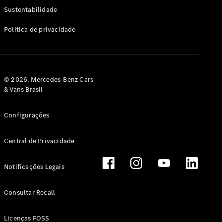
Classe G
Sustentabilidade
Configurador
Política de privacidade
Test drive
Showroom
Online
Hatchback
© 2026. Mercedes-Benz Cars
& Vans Brasil
Configurações
Central de Privacidade
Classe A
Hatchback
Notificações Legais
Configurador
Test drive
Consultar Recall
Showroom
Online
Licenças FOSS