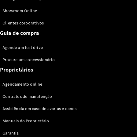
Modelos híbridos plug-in
Showroom Online
Sedans
Clientes corporativos
Guia de compra
Agende um test drive
Procure um concessionário
Todos os
Sedans
Proprietários
Classe C
Sedan
Agendamento online
EQE
Elétrico
Sedan
Contratos de manutenção
Classe E
Sedan
Assistência em caso de avarias e danos
Classe S
Sedan
Manuais do Proprietário
Longo
Garantia