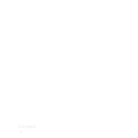
Configurador
Test drive
Showroom Online
Compra