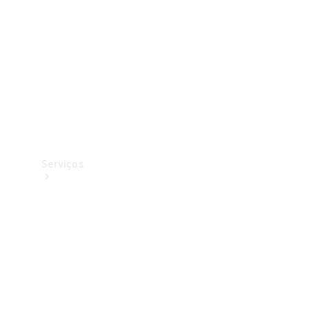
Originais
Coleção
Serviços
Todos os
serviços