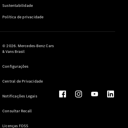
Classe G
Sustentabilidade
Configurador
Política de privacidade
Test drive
Showroom
Online
Hatchback
© 2026. Mercedes-Benz Cars
& Vans Brasil
Configurações
Central de Privacidade
Classe A
Hatchback
Notificações Legais
Configurador
Test drive
Consultar Recall
Showroom
Online
Licenças FOSS