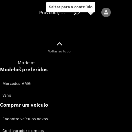
Saltar para o conteúdo
Provedor/proteção de dados
Provedor/proteção
Voltar ao topo
de dados
Modelos
Modelos preferidos
Mercedes-AMG
Vans
Comprar um veículo
Todos os modelos
Encontre veículos novos
Modelos elétricos
Configurador e preços