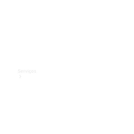
Originais
Coleção
Serviços
Todos os
serviços