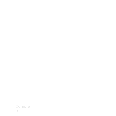
Configurador
Test drive
Showroom Online
Compra