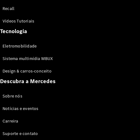
Configurador
Recall
Test drive
Showroom
Vídeos Tutoriais
Online
Tecnologia
SUV
Eletromobilidade
Sistema multimídia MBUX
Design & carros-conceito
Todos os
Descubra a Mercedes
SUVs
EQB
Elétrico
GLA
Sobre nós
GLB
Notícias e eventos
GLC
GLC Coupé
Carreira
GLE
GLE Coupé
Suporte e contato
GLS