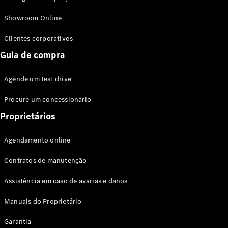
Modelos híbridos plug-in
Showroom Online
Sedans
Clientes corporativos
Guia de compra
Agende um test drive
Procure um concessionário
Todos os
Sedans
Proprietários
Classe C
Sedan
Agendamento online
EQE
Elétrico
Sedan
Contratos de manutenção
Classe E
Sedan
Assistência em caso de avarias e danos
Classe S
Sedan
Manuais do Proprietário
Longo
Garantia