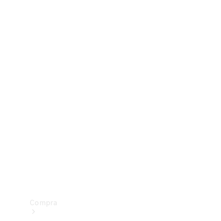
Configurador
Test drive
Showroom Online
Compra