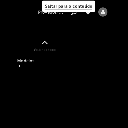
Saltar para o conteúdo
Provedor/proteção de dados
Provedor/proteção
Voltar ao topo
de dados
Modelos
Todos os modelos
Modelos elétricos