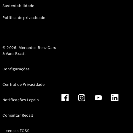
Classe G
Sustentabilidade
Configurador
Política de privacidade
Test drive
Showroom
Online
Hatchback
© 2026. Mercedes-Benz Cars
& Vans Brasil
Configurações
Central de Privacidade
Classe A
Hatchback
Notificações Legais
Configurador
Test drive
Consultar Recall
Showroom
Online
Licenças FOSS