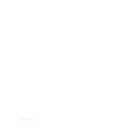
Configurador
Test drive
Showroom Online
Compra