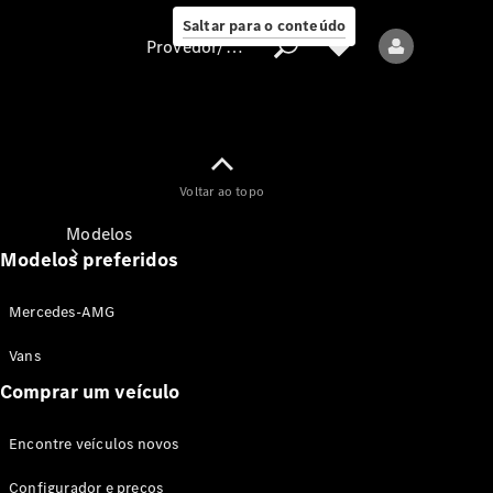
Saltar para o conteúdo
Provedor/proteção de dados
Provedor/proteção
Voltar ao topo
de dados
Modelos
Modelos preferidos
Mercedes-AMG
Vans
Comprar um veículo
Todos os modelos
Encontre veículos novos
Modelos elétricos
Configurador e preços