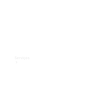
Originais
Coleção
Serviços
Todos os
serviços