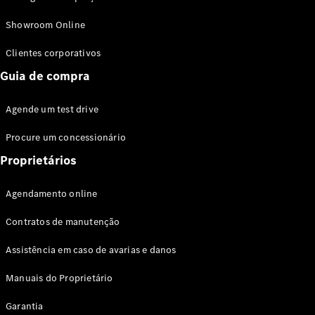
Modelos híbridos plug-in
Showroom Online
Sedans
Clientes corporativos
Guia de compra
Agende um test drive
Procure um concessionário
Todos os
Sedans
Proprietários
Classe C
Sedan
Agendamento online
EQE
Elétrico
Sedan
Contratos de manutenção
Classe E
Sedan
Assistência em caso de avarias e danos
Classe S
Sedan
Manuais do Proprietário
Longo
Garantia