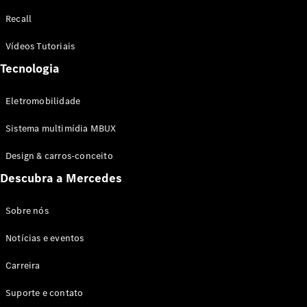
Configurador
Recall
Test drive
Showroom
Vídeos Tutoriais
Online
Tecnologia
SUV
Eletromobilidade
Sistema multimídia MBUX
Design & carros-conceito
Todos os
Descubra a Mercedes
SUVs
EQB
Elétrico
GLA
Sobre nós
GLB
Notícias e eventos
GLC
GLC Coupé
Carreira
GLE
GLE Coupé
Suporte e contato
GLS