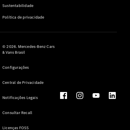
Classe G
Sustentabilidade
Configurador
Política de privacidade
Test drive
Showroom
Online
Hatchback
© 2026. Mercedes-Benz Cars
& Vans Brasil
Configurações
Central de Privacidade
Classe A
Hatchback
Notificações Legais
Configurador
Test drive
Consultar Recall
Showroom
Online
Licenças FOSS