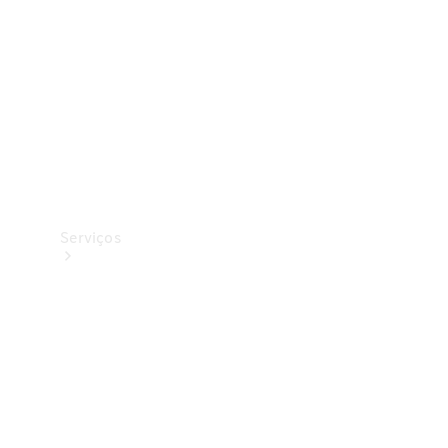
Originais
Coleção
Serviços
Todos os
serviços