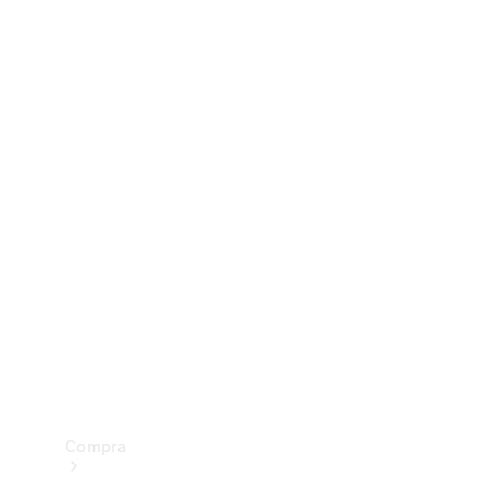
Configurador
Test drive
Showroom Online
Compra