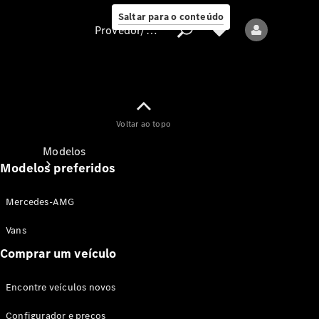
Saltar para o conteúdo
Provedor/proteção de dados
Provedor/proteção
Voltar ao topo
de dados
Modelos
Modelos preferidos
Mercedes-AMG
Vans
Comprar um veículo
Todos os modelos
Encontre veículos novos
Modelos elétricos
Configurador e preços