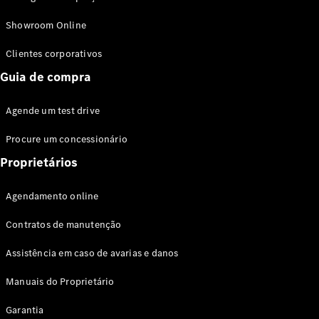
Modelos híbridos plug-in
Showroom Online
Sedans
Clientes corporativos
Guia de compra
Agende um test drive
Procure um concessionário
Todos os
Sedans
Proprietários
Classe C
Sedan
Agendamento online
EQE
Elétrico
Sedan
Contratos de manutenção
Classe E
Sedan
Assistência em caso de avarias e danos
Classe S
Sedan
Manuais do Proprietário
Longo
Garantia