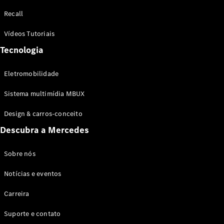
Configurador
Recall
Test drive
Showroom
Vídeos Tutoriais
Online
Tecnologia
SUV
Eletromobilidade
Sistema multimídia MBUX
Design & carros-conceito
Todos os
Descubra a Mercedes
SUVs
EQB
Elétrico
GLA
Sobre nós
GLB
Notícias e eventos
GLC
GLC Coupé
Carreira
GLE
GLE Coupé
Suporte e contato
GLS