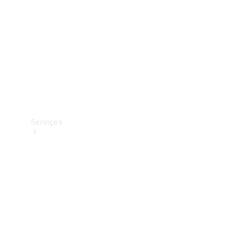
Originais
Coleção
Serviços
Todos os
serviços