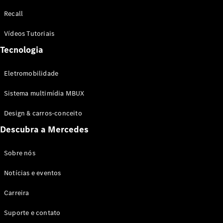
Configurador
Recall
Test drive
Showroom
Vídeos Tutoriais
Online
Tecnologia
SUV
Eletromobilidade
Sistema multimídia MBUX
Design & carros-conceito
Todos os
Descubra a Mercedes
SUVs
EQB
Elétrico
GLA
Sobre nós
GLB
Notícias e eventos
GLC
GLC Coupé
Carreira
GLE
GLE Coupé
Suporte e contato
GLS