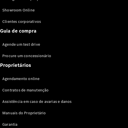
Modelos híbridos plug-in
Showroom Online
Sedans
Clientes corporativos
Guia de compra
Agende um test drive
Procure um concessionário
Todos os
Sedans
Proprietários
Classe C
Sedan
Agendamento online
EQE
Elétrico
Sedan
Contratos de manutenção
Classe E
Sedan
Assistência em caso de avarias e danos
Classe S
Sedan
Manuais do Proprietário
Longo
Garantia