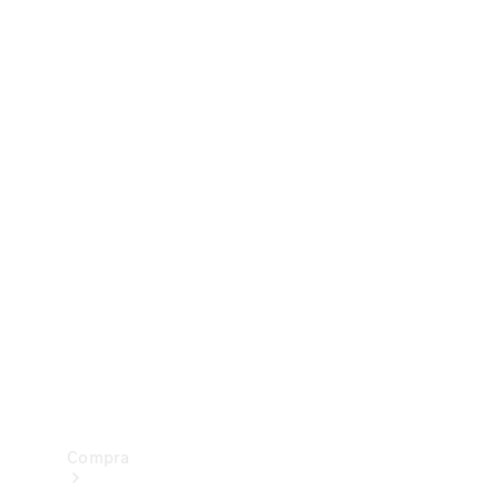
Configurador
Test drive
Showroom Online
Compra