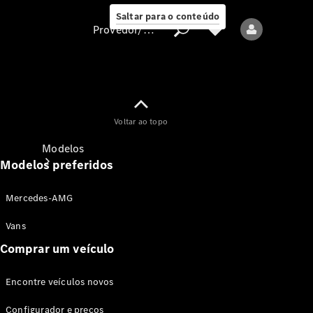
Saltar para o conteúdo
Provedor/proteção de dados
Provedor/proteção
Voltar ao topo
de dados
Modelos
Modelos preferidos
Mercedes-AMG
Vans
Comprar um veículo
Todos os modelos
Encontre veículos novos
Modelos elétricos
Configurador e preços