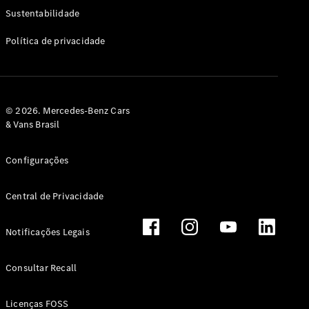
Classe G
Sustentabilidade
Configurador
Política de privacidade
Test drive
Showroom
Online
Hatchback
© 2026. Mercedes-Benz Cars
& Vans Brasil
Configurações
Central de Privacidade
Classe A
Hatchback
Notificações Legais
Configurador
Test drive
Consultar Recall
Showroom
Online
Licenças FOSS