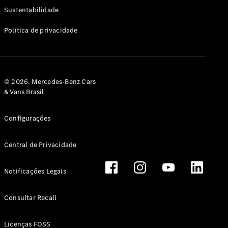
Classe G
Sustentabilidade
Configurador
Política de privacidade
Test drive
Showroom
Online
Hatchback
© 2026. Mercedes-Benz Cars
& Vans Brasil
Configurações
Central de Privacidade
Classe A
Hatchback
Notificações Legais
Configurador
Test drive
Consultar Recall
Showroom
Online
Licenças FOSS