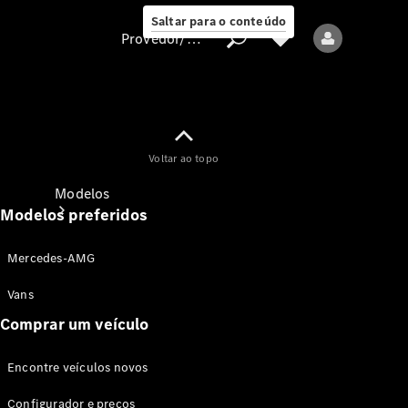
Saltar para o conteúdo
Provedor/proteção de dados
Provedor/proteção
Voltar ao topo
de dados
Modelos
Modelos preferidos
Mercedes-AMG
Vans
Comprar um veículo
Todos os modelos
Encontre veículos novos
Modelos elétricos
Configurador e preços