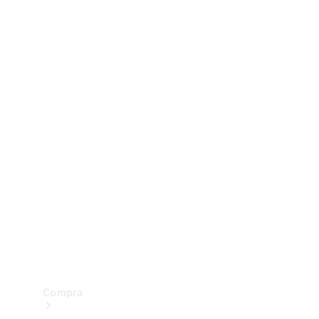
Configurador
Test drive
Showroom Online
Compra