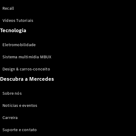
Configurador
Recall
Test drive
Showroom
Vídeos Tutoriais
Online
Tecnologia
SUV
Eletromobilidade
Sistema multimídia MBUX
Design & carros-conceito
Todos os
Descubra a Mercedes
SUVs
EQB
Elétrico
GLA
Sobre nós
GLB
Notícias e eventos
GLC
GLC Coupé
Carreira
GLE
GLE Coupé
Suporte e contato
GLS