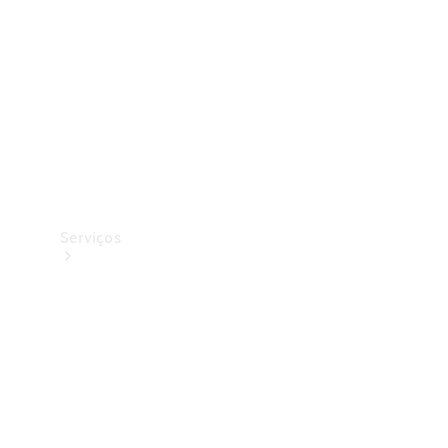
Originais
Coleção
Serviços
Todos os
serviços