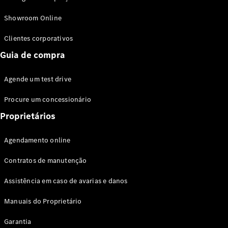
Modelos híbridos plug-in
Showroom Online
Sedans
Clientes corporativos
Guia de compra
Agende um test drive
Procure um concessionário
Todos os
Sedans
Proprietários
Classe C
Sedan
Agendamento online
EQE
Elétrico
Sedan
Contratos de manutenção
Classe E
Sedan
Assistência em caso de avarias e danos
Classe S
Sedan
Manuais do Proprietário
Longo
Garantia