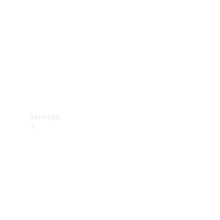
Originais
Coleção
Serviços
Todos os
serviços