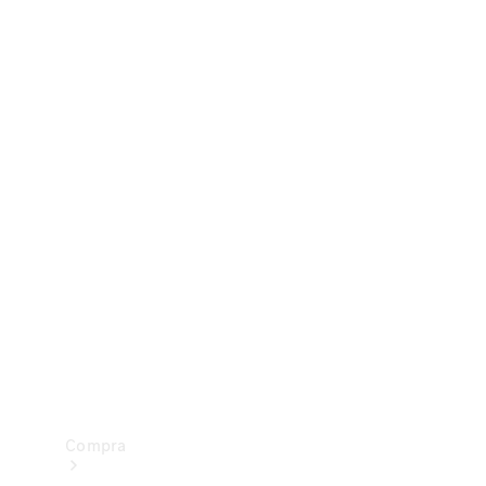
Configurador
Test drive
Showroom Online
Compra