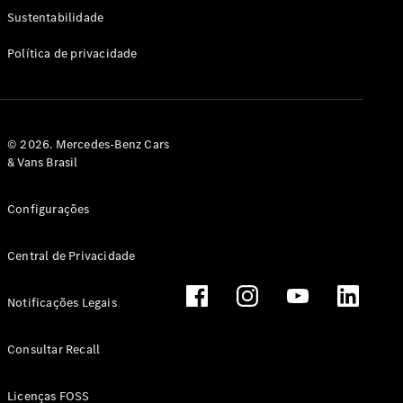
Classe G
Sustentabilidade
Configurador
Política de privacidade
Test drive
Showroom
Online
Hatchback
© 2026. Mercedes-Benz Cars
& Vans Brasil
Configurações
Central de Privacidade
Classe A
Hatchback
Notificações Legais
Configurador
Test drive
Consultar Recall
Showroom
Online
Licenças FOSS