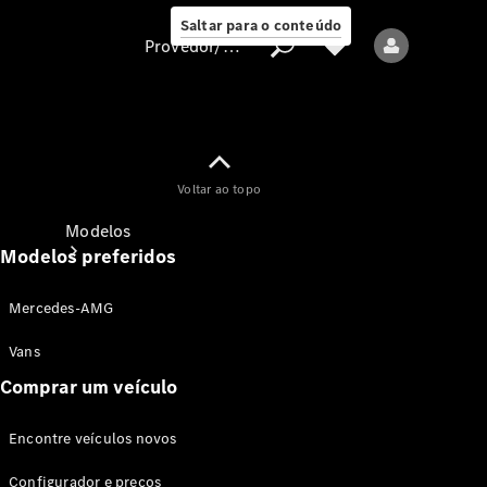
Saltar para o conteúdo
Provedor/proteção de dados
Provedor/proteção
Voltar ao topo
de dados
Modelos
Modelos preferidos
Mercedes-AMG
Vans
Comprar um veículo
Todos os modelos
Encontre veículos novos
Modelos elétricos
Configurador e preços