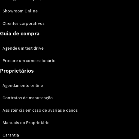
Modelos híbridos plug-in
Showroom Online
Sedans
Clientes corporativos
Guia de compra
Agende um test drive
Procure um concessionário
Todos os
Sedans
Proprietários
Classe C
Sedan
Agendamento online
EQE
Elétrico
Sedan
Contratos de manutenção
Classe E
Sedan
Assistência em caso de avarias e danos
Classe S
Sedan
Manuais do Proprietário
Longo
Garantia