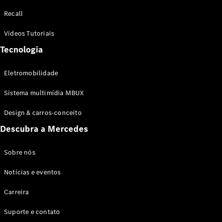
Configurador
Recall
Test drive
Showroom
Vídeos Tutoriais
Online
Tecnologia
SUV
Eletromobilidade
Sistema multimídia MBUX
Design & carros-conceito
Todos os
Descubra a Mercedes
SUVs
EQB
Elétrico
GLA
Sobre nós
GLB
Notícias e eventos
GLC
GLC Coupé
Carreira
GLE
GLE Coupé
Suporte e contato
GLS