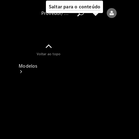
Saltar para o conteúdo
Provedor/proteção de dados
Provedor/proteção
Voltar ao topo
de dados
Modelos
Todos os modelos
Modelos elétricos