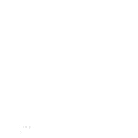
Configurador
Test drive
Showroom Online
Compra