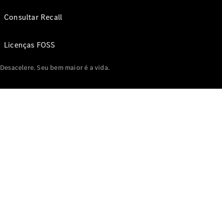
Consultar Recall
Licenças FOSS
Desacelere. Seu bem maior é a vida.