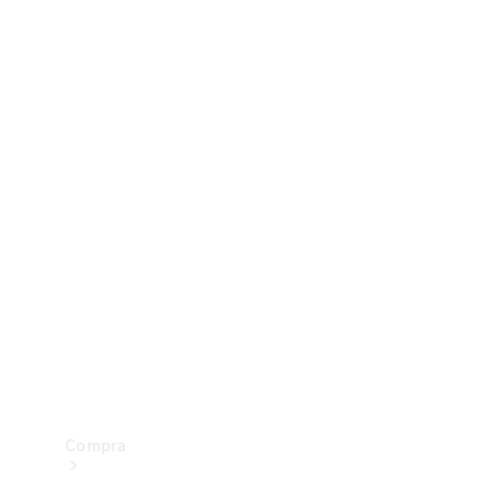
Configurador
Test drive
Showroom Online
Compra