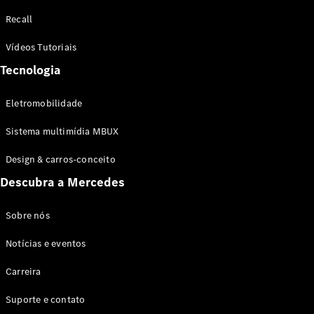
Configurador
Recall
Test drive
Showroom
Vídeos Tutoriais
Online
Tecnologia
SUV
Eletromobilidade
Sistema multimídia MBUX
Design & carros-conceito
Todos os
Descubra a Mercedes
SUVs
EQB
Elétrico
GLA
Sobre nós
GLB
Notícias e eventos
GLC
GLC Coupé
Carreira
GLE
GLE Coupé
Suporte e contato
GLS