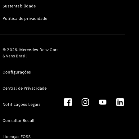
Classe G
Sustentabilidade
Configurador
Política de privacidade
Test drive
Showroom
Online
Hatchback
© 2026. Mercedes-Benz Cars
& Vans Brasil
Configurações
Central de Privacidade
Classe A
Hatchback
Notificações Legais
Configurador
Test drive
Consultar Recall
Showroom
Online
Licenças FOSS