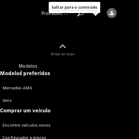
Saltar para o conteúdo
Provedor/proteção de dados
Provedor/proteção
Voltar ao topo
de dados
Modelos
Modelos preferidos
Mercedes-AMG
Vans
Comprar um veículo
Todos os modelos
Encontre veículos novos
Modelos elétricos
Configurador e preços