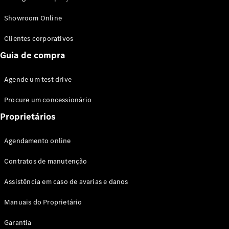
Modelos híbridos plug-in
Showroom Online
Sedans
Clientes corporativos
Guia de compra
Agende um test drive
Procure um concessionário
Todos os
Sedans
Proprietários
Classe C
Sedan
Agendamento online
EQE
Elétrico
Sedan
Contratos de manutenção
Classe E
Sedan
Assistência em caso de avarias e danos
Classe S
Sedan
Manuais do Proprietário
Longo
Garantia