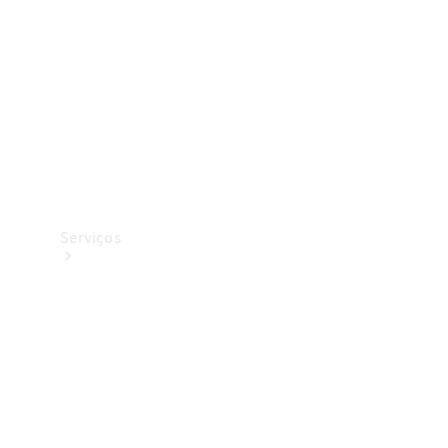
Originais
Coleção
Serviços
Todos os
serviços