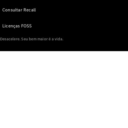
Consultar Recall
Licenças FOSS
Desacelere. Seu bem maior é a vida.