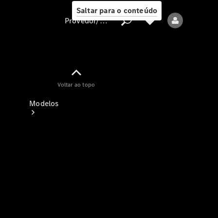
Saltar para o conteúdo
Provedor/proteção de dados
Provedor/proteção
Voltar ao topo
de dados
Modelos
Todos os modelos
Modelos elétricos