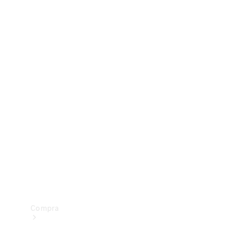
Configurador
Test drive
Showroom Online
Compra