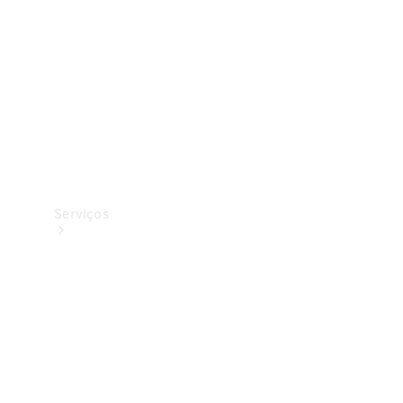
Originais
Coleção
Serviços
Todos os
serviços