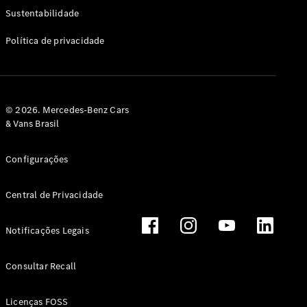
Classe G
Sustentabilidade
Configurador
Política de privacidade
Test drive
Showroom
Online
Hatchback
© 2026. Mercedes-Benz Cars
& Vans Brasil
Configurações
Central de Privacidade
Classe A
Hatchback
Notificações Legais
Configurador
Test drive
Consultar Recall
Showroom
Online
Licenças FOSS