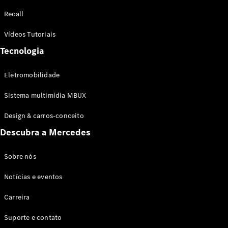
Configurador
Recall
Test drive
Showroom
Vídeos Tutoriais
Online
Tecnologia
SUV
Eletromobilidade
Sistema multimídia MBUX
Design & carros-conceito
Todos os
Descubra a Mercedes
SUVs
EQB
Elétrico
GLA
Sobre nós
GLB
Notícias e eventos
GLC
GLC Coupé
Carreira
GLE
GLE Coupé
Suporte e contato
GLS