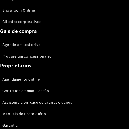
Modelos híbridos plug-in
Showroom Online
Sedans
Clientes corporativos
Guia de compra
Agende um test drive
Procure um concessionário
Todos os
Sedans
Proprietários
Classe C
Sedan
Agendamento online
EQE
Elétrico
Sedan
Contratos de manutenção
Classe E
Sedan
Assistência em caso de avarias e danos
Classe S
Sedan
Manuais do Proprietário
Longo
Garantia