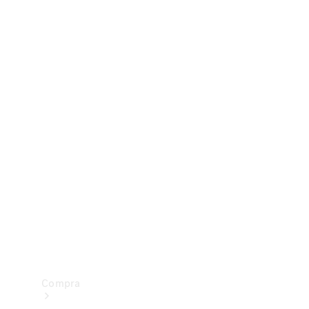
Configurador
Test drive
Showroom Online
Compra