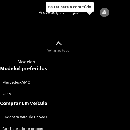
Saltar para o conteúdo
Provedor/proteção de dados
Provedor/proteção
Voltar ao topo
de dados
Modelos
Modelos preferidos
Mercedes-AMG
Vans
Comprar um veículo
Todos os modelos
Encontre veículos novos
Modelos elétricos
Configurador e preços