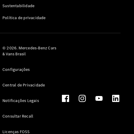
Classe G
Sustentabilidade
Configurador
Política de privacidade
Test drive
Showroom
Online
Hatchback
© 2026. Mercedes-Benz Cars
& Vans Brasil
Configurações
Central de Privacidade
Classe A
Hatchback
Notificações Legais
Configurador
Test drive
Consultar Recall
Showroom
Online
Licenças FOSS