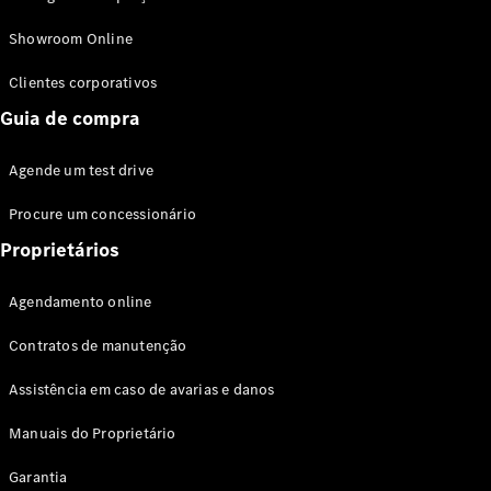
Modelos híbridos plug-in
Showroom Online
Sedans
Clientes corporativos
Guia de compra
Agende um test drive
Procure um concessionário
Todos os
Sedans
Proprietários
Classe C
Sedan
Agendamento online
EQE
Elétrico
Sedan
Contratos de manutenção
Classe E
Sedan
Assistência em caso de avarias e danos
Classe S
Sedan
Manuais do Proprietário
Longo
Garantia