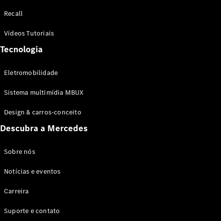
Configurador
Recall
Test drive
Showroom
Vídeos Tutoriais
Online
Tecnologia
SUV
Eletromobilidade
Sistema multimídia MBUX
Design & carros-conceito
Todos os
Descubra a Mercedes
SUVs
EQB
Elétrico
GLA
Sobre nós
GLB
Notícias e eventos
GLC
GLC Coupé
Carreira
GLE
GLE Coupé
Suporte e contato
GLS