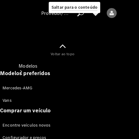
Saltar para o conteúdo
Provedor/proteção de dados
Provedor/proteção
Voltar ao topo
de dados
Modelos
Modelos preferidos
Mercedes-AMG
Vans
Comprar um veículo
Todos os modelos
Encontre veículos novos
Modelos elétricos
Configurador e preços