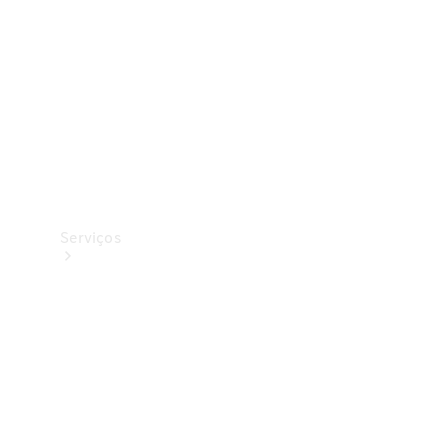
Originais
Coleção
Serviços
Todos os
serviços