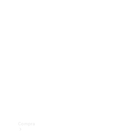
Configurador
Test drive
Showroom Online
Compra