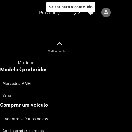
Saltar para o conteúdo
Provedor/proteção de dados
Provedor/proteção
Voltar ao topo
de dados
Modelos
Modelos preferidos
Mercedes-AMG
Vans
Comprar um veículo
Todos os modelos
Encontre veículos novos
Modelos elétricos
Configurador e preços