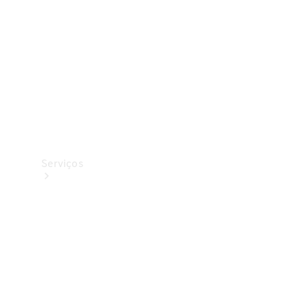
Originais
Coleção
Serviços
Todos os
serviços