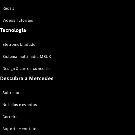
Configurador
Recall
Test drive
Showroom
Vídeos Tutoriais
Online
Tecnologia
SUV
Eletromobilidade
Sistema multimídia MBUX
Design & carros-conceito
Todos os
Descubra a Mercedes
SUVs
EQB
Elétrico
GLA
Sobre nós
GLB
Notícias e eventos
GLC
GLC Coupé
Carreira
GLE
GLE Coupé
Suporte e contato
GLS