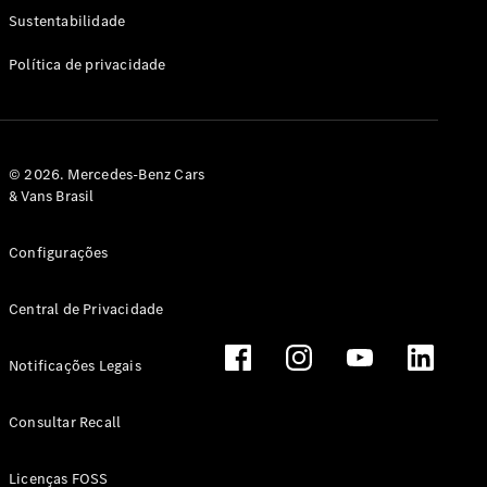
Classe G
Sustentabilidade
Configurador
Política de privacidade
Test drive
Showroom
Online
Hatchback
© 2026. Mercedes-Benz Cars
& Vans Brasil
Configurações
Central de Privacidade
Classe A
Hatchback
Notificações Legais
Configurador
Test drive
Consultar Recall
Showroom
Online
Licenças FOSS