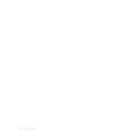
Configurador
Test drive
Showroom Online
Compra