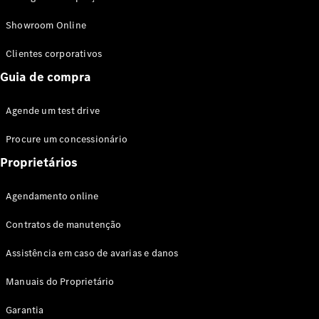
Modelos híbridos plug-in
Showroom Online
Sedans
Clientes corporativos
Guia de compra
Agende um test drive
Procure um concessionário
Todos os
Sedans
Proprietários
Classe C
Sedan
Agendamento online
EQE
Elétrico
Sedan
Contratos de manutenção
Classe E
Sedan
Assistência em caso de avarias e danos
Classe S
Sedan
Manuais do Proprietário
Longo
Garantia