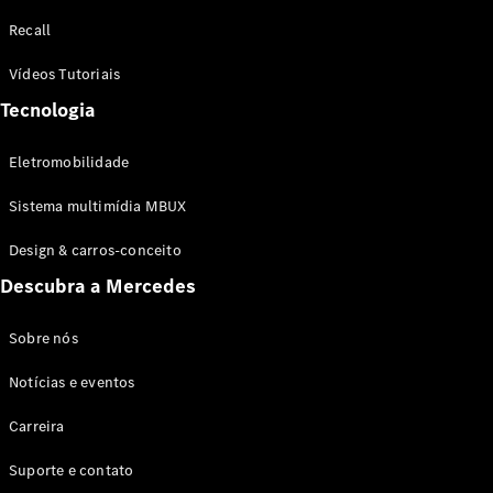
Configurador
Recall
Test drive
Showroom
Vídeos Tutoriais
Online
Tecnologia
SUV
Eletromobilidade
Sistema multimídia MBUX
Design & carros-conceito
Todos os
Descubra a Mercedes
SUVs
EQB
Elétrico
GLA
Sobre nós
GLB
Notícias e eventos
GLC
GLC Coupé
Carreira
GLE
GLE Coupé
Suporte e contato
GLS