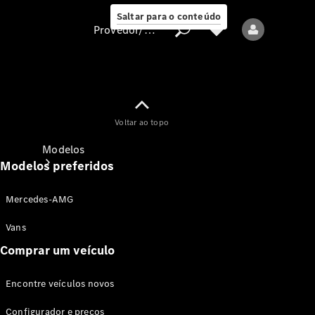
Saltar para o conteúdo
Provedor/proteção de dados
Provedor/proteção
Voltar ao topo
de dados
Modelos
Modelos preferidos
Mercedes-AMG
Vans
Comprar um veículo
Todos os modelos
Encontre veículos novos
Modelos elétricos
Configurador e preços