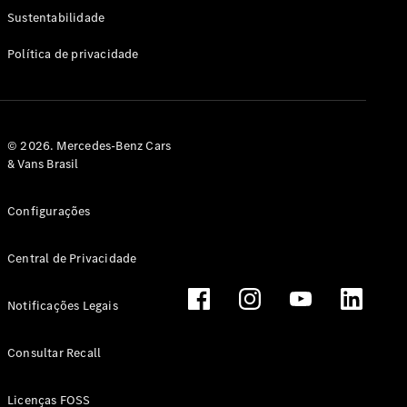
Classe G
Sustentabilidade
Configurador
Política de privacidade
Test drive
Showroom
Online
Hatchback
© 2026. Mercedes-Benz Cars
& Vans Brasil
Configurações
Central de Privacidade
Classe A
Hatchback
Notificações Legais
Configurador
Test drive
Consultar Recall
Showroom
Online
Licenças FOSS