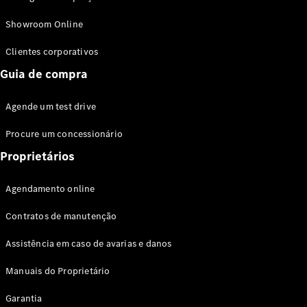
Modelos híbridos plug-in
Showroom Online
Sedans
Clientes corporativos
Guia de compra
Agende um test drive
Procure um concessionário
Todos os
Sedans
Proprietários
Classe C
Sedan
Agendamento online
EQE
Elétrico
Sedan
Contratos de manutenção
Classe E
Sedan
Assistência em caso de avarias e danos
Classe S
Sedan
Manuais do Proprietário
Longo
Garantia