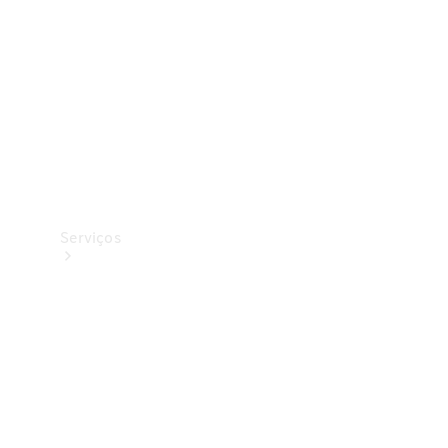
Originais
Coleção
Serviços
Todos os
serviços