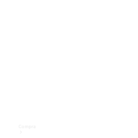
Configurador
Test drive
Showroom Online
Compra