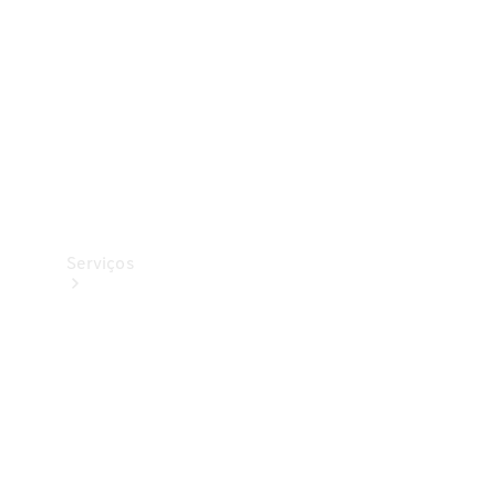
Originais
Coleção
Serviços
Todos os
serviços