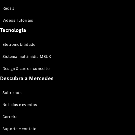
Configurador
Recall
Test drive
Showroom
Vídeos Tutoriais
Online
Tecnologia
SUV
Eletromobilidade
Sistema multimídia MBUX
Design & carros-conceito
Todos os
Descubra a Mercedes
SUVs
EQB
Elétrico
GLA
Sobre nós
GLB
Notícias e eventos
GLC
GLC Coupé
Carreira
GLE
GLE Coupé
Suporte e contato
GLS