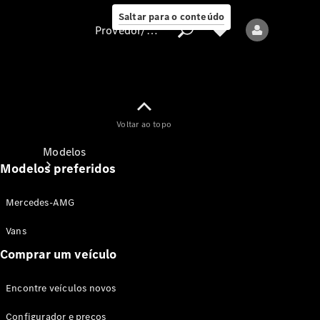
Saltar para o conteúdo
Provedor/proteção de dados
Provedor/proteção
Voltar ao topo
de dados
Modelos
Modelos preferidos
Mercedes-AMG
Vans
Comprar um veículo
Todos os modelos
Encontre veículos novos
Modelos elétricos
Configurador e preços