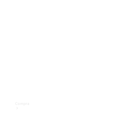
Configurador
Test drive
Showroom Online
Compra