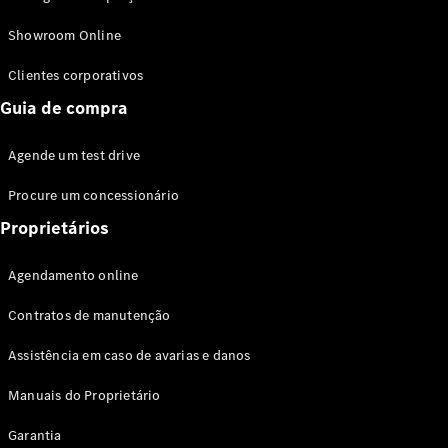
Modelos híbridos plug-in
Showroom Online
Sedans
Clientes corporativos
Guia de compra
Agende um test drive
Procure um concessionário
Todos os
Sedans
Proprietários
Classe C
Sedan
Agendamento online
EQE
Elétrico
Sedan
Contratos de manutenção
Classe E
Sedan
Assistência em caso de avarias e danos
Classe S
Sedan
Manuais do Proprietário
Longo
Garantia