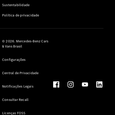
Classe G
Sustentabilidade
Configurador
Política de privacidade
Test drive
Showroom
Online
Hatchback
© 2026. Mercedes-Benz Cars
& Vans Brasil
Configurações
Central de Privacidade
Classe A
Hatchback
Notificações Legais
Configurador
Test drive
Consultar Recall
Showroom
Online
Licenças FOSS