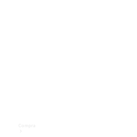
Configurador
Test drive
Showroom Online
Compra