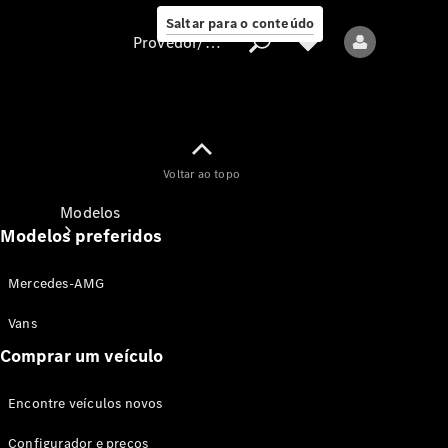
Saltar para o conteúdo
Provedor/proteção de dados
Provedor/proteção
Voltar ao topo
de dados
Modelos
Modelos preferidos
Mercedes-AMG
Vans
Comprar um veículo
Todos os modelos
Encontre veículos novos
Modelos elétricos
Configurador e preços