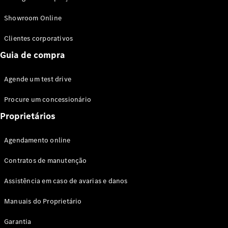
Modelos híbridos plug-in
Showroom Online
Sedans
Clientes corporativos
Guia de compra
Agende um test drive
Procure um concessionário
Todos os
Sedans
Proprietários
Classe C
Sedan
Agendamento online
EQE
Elétrico
Sedan
Contratos de manutenção
Classe E
Sedan
Assistência em caso de avarias e danos
Classe S
Sedan
Manuais do Proprietário
Longo
Garantia