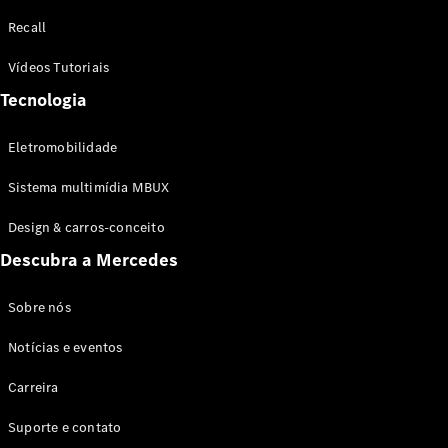
Configurador
Recall
Test drive
Showroom
Vídeos Tutoriais
Online
Tecnologia
SUV
Eletromobilidade
Sistema multimídia MBUX
Design & carros-conceito
Todos os
Descubra a Mercedes
SUVs
EQB
Elétrico
GLA
Sobre nós
GLB
Notícias e eventos
GLC
GLC Coupé
Carreira
GLE
GLE Coupé
Suporte e contato
GLS