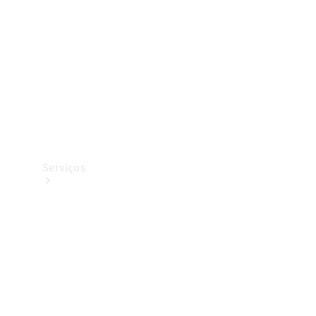
Originais
Coleção
Serviços
Todos os
serviços