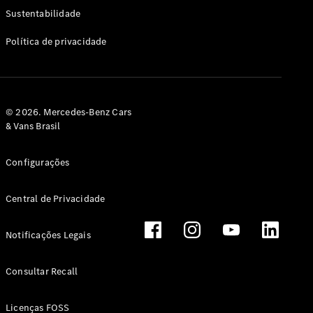
Classe G
Sustentabilidade
Configurador
Política de privacidade
Test drive
Showroom
Online
Hatchback
© 2026. Mercedes-Benz Cars
& Vans Brasil
Configurações
Central de Privacidade
Classe A
Hatchback
Notificações Legais
Configurador
Test drive
Consultar Recall
Showroom
Online
Licenças FOSS