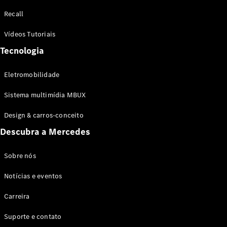
Configurador
Recall
Test drive
Showroom
Vídeos Tutoriais
Online
Tecnologia
SUV
Eletromobilidade
Sistema multimídia MBUX
Design & carros-conceito
Todos os
Descubra a Mercedes
SUVs
EQB
Elétrico
GLA
Sobre nós
GLB
Notícias e eventos
GLC
GLC Coupé
Carreira
GLE
GLE Coupé
Suporte e contato
GLS