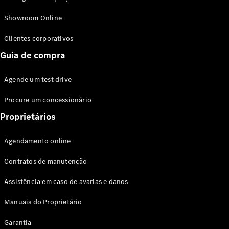
Modelos híbridos plug-in
Showroom Online
Sedans
Clientes corporativos
Guia de compra
Agende um test drive
Procure um concessionário
Todos os
Sedans
Proprietários
Classe C
Sedan
Agendamento online
EQE
Elétrico
Sedan
Contratos de manutenção
Classe E
Sedan
Assistência em caso de avarias e danos
Classe S
Sedan
Manuais do Proprietário
Longo
Garantia