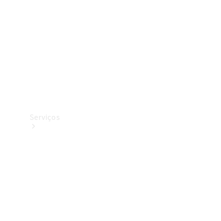
Originais
Coleção
Serviços
Todos os
serviços