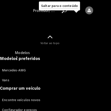
Saltar para o conteúdo
Provedor/proteção de dados
Provedor/proteção
Voltar ao topo
de dados
Modelos
Modelos preferidos
Mercedes-AMG
Vans
Comprar um veículo
Todos os modelos
Encontre veículos novos
Modelos elétricos
Configurador e preços