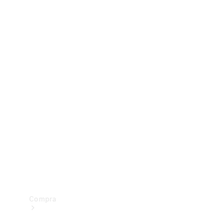
Configurador
Test drive
Showroom Online
Compra