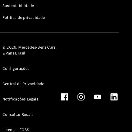
Classe G
Sustentabilidade
Configurador
Política de privacidade
Test drive
Showroom
Online
Hatchback
© 2026. Mercedes-Benz Cars
& Vans Brasil
Configurações
Central de Privacidade
Classe A
Hatchback
Notificações Legais
Configurador
Test drive
Consultar Recall
Showroom
Online
Licenças FOSS