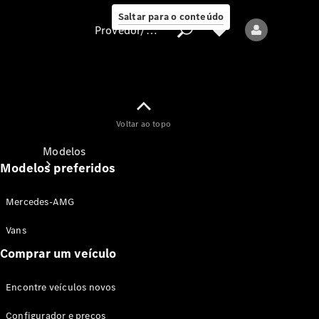
Saltar para o conteúdo
Provedor/proteção de dados
Provedor/proteção
Voltar ao topo
de dados
Modelos
Modelos preferidos
Mercedes-AMG
Vans
Comprar um veículo
Todos os modelos
Encontre veículos novos
Modelos elétricos
Configurador e preços