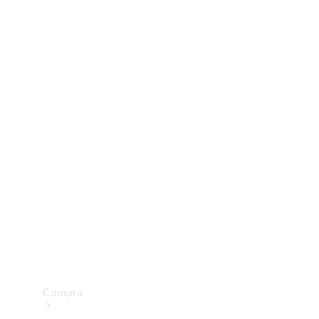
Configurador
Test drive
Showroom Online
Compra