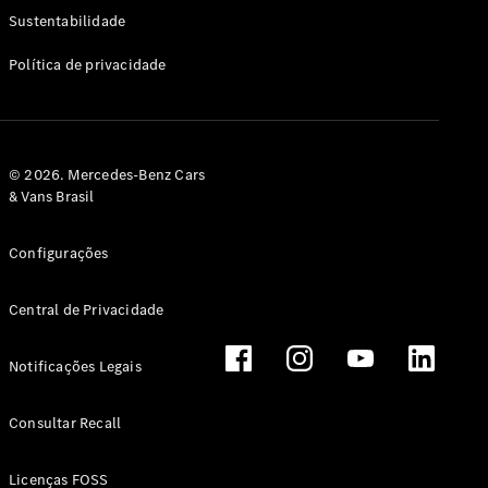
Classe G
Sustentabilidade
Configurador
Política de privacidade
Test drive
Showroom
Online
Hatchback
© 2026. Mercedes-Benz Cars
& Vans Brasil
Configurações
Central de Privacidade
Classe A
Hatchback
Notificações Legais
Configurador
Test drive
Consultar Recall
Showroom
Online
Licenças FOSS