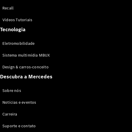
Configurador
Recall
Test drive
Showroom
Vídeos Tutoriais
Online
Tecnologia
SUV
Eletromobilidade
Sistema multimídia MBUX
Design & carros-conceito
Todos os
Descubra a Mercedes
SUVs
EQB
Elétrico
GLA
Sobre nós
GLB
Notícias e eventos
GLC
GLC Coupé
Carreira
GLE
GLE Coupé
Suporte e contato
GLS