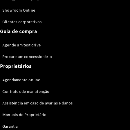
Modelos híbridos plug-in
Showroom Online
Sedans
Clientes corporativos
Guia de compra
Agende um test drive
Procure um concessionário
Todos os
Sedans
Proprietários
Classe C
Sedan
Agendamento online
EQE
Elétrico
Sedan
Contratos de manutenção
Classe E
Sedan
Assistência em caso de avarias e danos
Classe S
Sedan
Manuais do Proprietário
Longo
Garantia