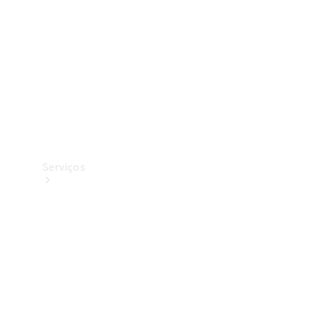
Originais
Coleção
Serviços
Todos os
serviços