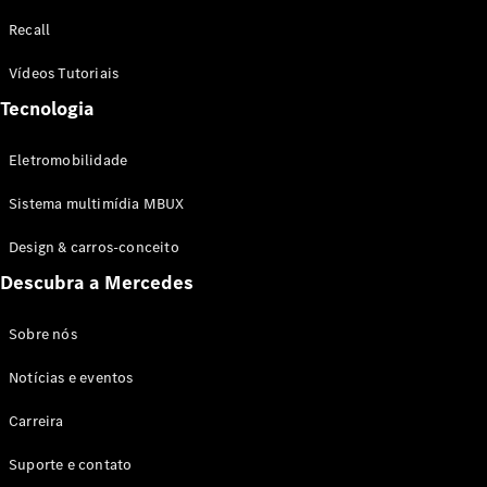
Configurador
Recall
Test drive
Showroom
Vídeos Tutoriais
Online
Tecnologia
SUV
Eletromobilidade
Sistema multimídia MBUX
Design & carros-conceito
Todos os
Descubra a Mercedes
SUVs
EQB
Elétrico
GLA
Sobre nós
GLB
Notícias e eventos
GLC
GLC Coupé
Carreira
GLE
GLE Coupé
Suporte e contato
GLS