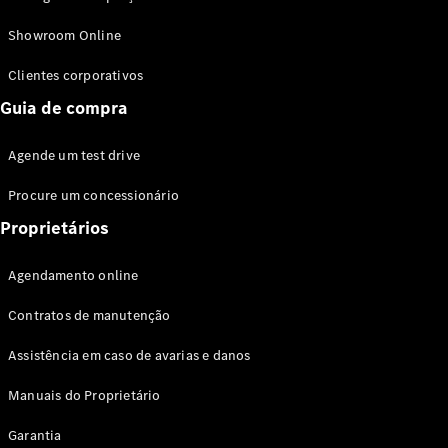
Modelos híbridos plug-in
Showroom Online
Sedans
Clientes corporativos
Guia de compra
Agende um test drive
Procure um concessionário
Todos os
Sedans
Proprietários
Classe C
Sedan
Agendamento online
EQE
Elétrico
Sedan
Contratos de manutenção
Classe E
Sedan
Assistência em caso de avarias e danos
Classe S
Sedan
Manuais do Proprietário
Longo
Garantia