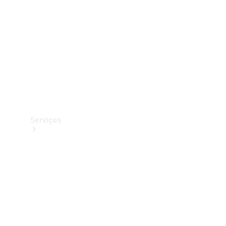
Originais
Coleção
Serviços
Todos os
serviços