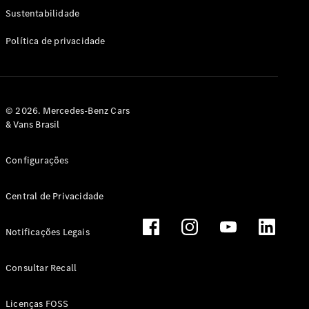
Classe G
Sustentabilidade
Configurador
Política de privacidade
Test drive
Showroom
Online
Hatchback
© 2026. Mercedes-Benz Cars
& Vans Brasil
Configurações
Central de Privacidade
Classe A
Hatchback
Notificações Legais
Configurador
Test drive
Consultar Recall
Showroom
Online
Licenças FOSS