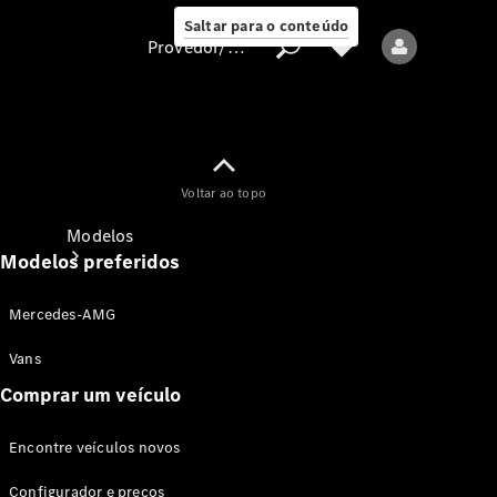
Saltar para o conteúdo
Provedor/proteção de dados
Provedor/proteção
Voltar ao topo
de dados
Modelos
Modelos preferidos
Mercedes-AMG
Vans
Comprar um veículo
Todos os modelos
Encontre veículos novos
Modelos elétricos
Configurador e preços