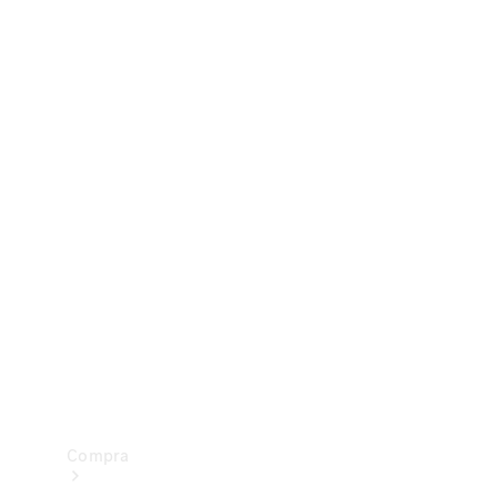
Configurador
Test drive
Showroom Online
Compra