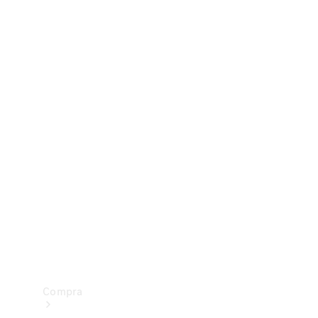
Configurador
Test drive
Showroom Online
Compra