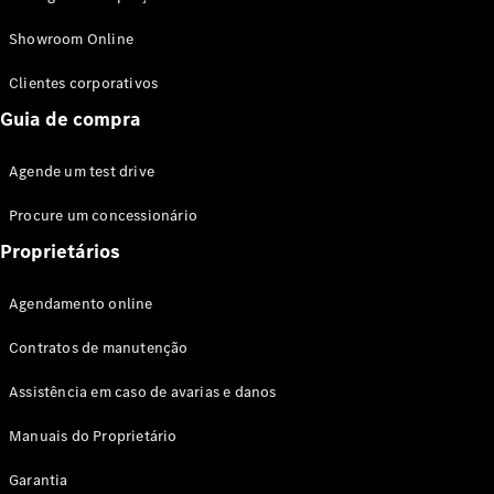
Modelos híbridos plug-in
Showroom Online
Sedans
Clientes corporativos
Guia de compra
Agende um test drive
Procure um concessionário
Todos os
Sedans
Proprietários
Classe C
Sedan
Agendamento online
EQE
Elétrico
Sedan
Contratos de manutenção
Classe E
Sedan
Assistência em caso de avarias e danos
Classe S
Sedan
Manuais do Proprietário
Longo
Garantia