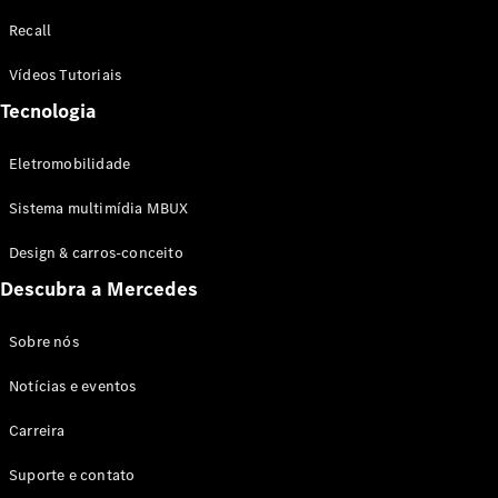
Configurador
Recall
Test drive
Showroom
Vídeos Tutoriais
Online
Tecnologia
SUV
Eletromobilidade
Sistema multimídia MBUX
Design & carros-conceito
Todos os
Descubra a Mercedes
SUVs
EQB
Elétrico
GLA
Sobre nós
GLB
Notícias e eventos
GLC
GLC Coupé
Carreira
GLE
GLE Coupé
Suporte e contato
GLS