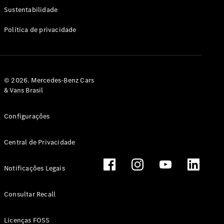
Classe G
Sustentabilidade
Configurador
Política de privacidade
Test drive
Showroom
Online
Hatchback
© 2026. Mercedes-Benz Cars
& Vans Brasil
Configurações
Central de Privacidade
Classe A
Hatchback
Notificações Legais
Configurador
Test drive
Consultar Recall
Showroom
Online
Licenças FOSS