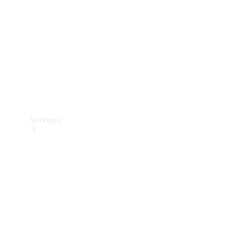
Originais
Coleção
Serviços
Todos os
serviços