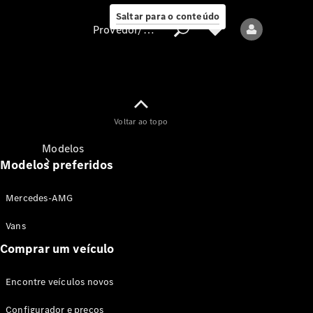
Saltar para o conteúdo
Provedor/proteção de dados
Provedor/proteção
Voltar ao topo
de dados
Modelos
Modelos preferidos
Mercedes-AMG
Vans
Comprar um veículo
Todos os modelos
Encontre veículos novos
Modelos elétricos
Configurador e preços